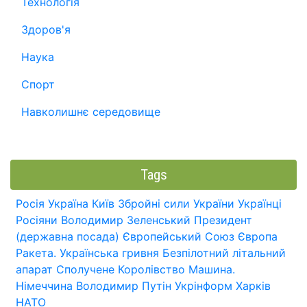
Технологія
Здоров'я
Наука
Спорт
Навколишнє середовище
Tags
Росія
Україна
Київ
Збройні сили України
Українці
Росіяни
Володимир Зеленський
Президент
(державна посада)
Європейський Союз
Європа
Ракета.
Українська гривня
Безпілотний літальний
апарат
Сполучене Королівство
Машина.
Німеччина
Володимир Путін
Укрінформ
Харків
НАТО