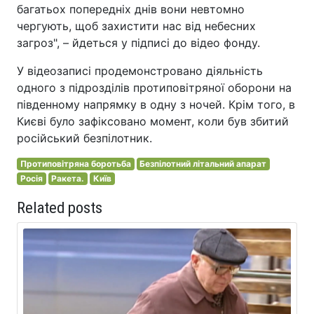
багатьох попередніх днів вони невтомно
чергують, щоб захистити нас від небесних
загроз", – йдеться у підписі до відео фонду.
У відеозаписі продемонстровано діяльність
одного з підрозділів протиповітряної оборони на
південному напрямку в одну з ночей. Крім того, в
Києві було зафіксовано момент, коли був збитий
російський безпілотник.
Протиповітряна боротьба
Безпілотний літальний апарат
Росія
Ракета.
Київ
Related posts