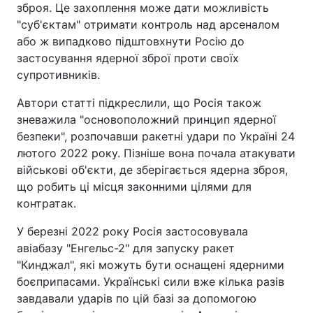
зброя. Це захоплення може дати можливість
"суб'єктам" отримати контроль над арсеналом
або ж випадково підштовхнути Росію до
застосування ядерної зброї проти своїх
супротивників.
Автори статті підкреслили, що Росія також
зневажила "основоположний принцип ядерної
безпеки", розпочавши ракетні удари по Україні 24
лютого 2022 року. Пізніше вона почала атакувати
військові об'єкти, де зберігається ядерна зброя,
що робить ці місця законними цілями для
контратак.
У березні 2022 року Росія застосовувала
авіабазу "Енгельс-2" для запуску ракет
"Кинджал", які можуть бути оснащені ядерними
боєприпасами. Українські сили вже кілька разів
завдавали ударів по цій базі за допомогою