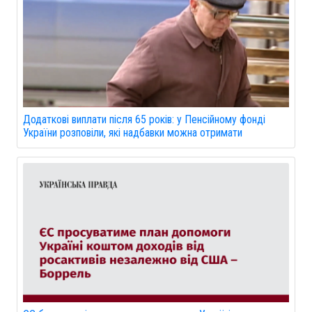
Додаткові виплати після 65 років: у Пенсійному фонді
України розповіли, які надбавки можна отримати