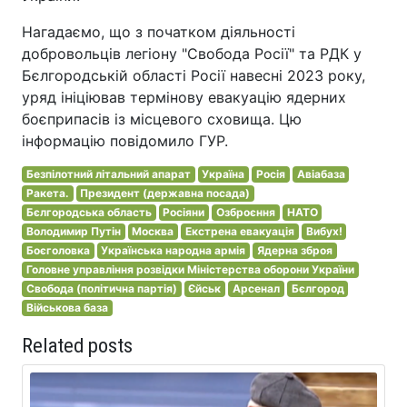
Нагадаємо, що з початком діяльності
добровольців легіону "Свобода Росії" та РДК у
Бєлгородській області Росії навесні 2023 року,
уряд ініціював термінову евакуацію ядерних
боєприпасів із місцевого сховища. Цю
інформацію повідомило ГУР.
Безпілотний літальний апарат
Україна
Росія
Авіабаза
Ракета.
Президент (державна посада)
Бєлгородська область
Росіяни
Озброєння
НАТО
Володимир Путін
Москва
Екстрена евакуація
Вибух!
Боєголовка
Українська народна армія
Ядерна зброя
Головне управління розвідки Міністерства оборони України
Свобода (політична партія)
Єйськ
Арсенал
Бєлгород
Військова база
Related posts