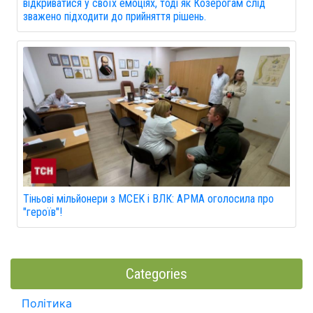
відкриватися у своїх емоціях, тоді як Козерогам слід
зважено підходити до прийняття рішень.
Тіньові мільйонери з МСЕК і ВЛК: АРМА оголосила про
"героїв"!
Categories
Політика