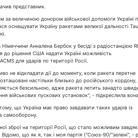
значив представник.
м за величиною донором військової допомоги Україні п
я оснащувати Україну ракетами великої дальності Tau
єю.
 Німеччини Анналена Бербок у бесіді з радіостанцією R
ня до рішення США надати Україні можливість
CMS для ударів по території Росії.
во не відкладати дії до моменту, коли ракета перетне
розташовані настільки близько до російського кордону,
ляється безсильною, адже ракета летить занадто швид
ня військових пускових установок", - підкреслила вона
ому, що Україна має право завдавати таких ударів із
а самооборону.
ної зброї на території Росії, що стало можливим завдя
домо, що як я, так і моя партія ("Союз-90/"зелені", - р