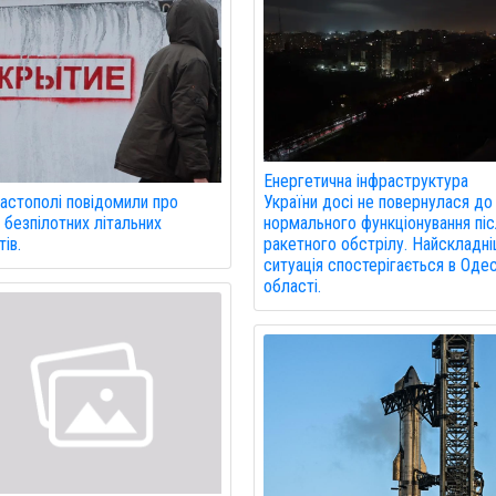
Енергетична інфраструктура
астополі повідомили про
України досі не повернулася до
 безпілотних літальних
нормального функціонування пі
ів.
ракетного обстрілу. Найскладн
ситуація спостерігається в Одес
області.