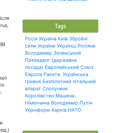
ісля
rus,
Tags
Росія
Україна
Київ
Збройні
BB
сили України
Українці
Росіяни
Володимир Зеленський
Президент (державна
посада)
Європейський Союз
Європа
Ракета.
Українська
 що
гривня
Безпілотний літальний
ко.
апарат
Сполучене
.
Королівство
Машина.
Німеччина
Володимир Путін
Укрінформ
Харків
НАТО
ки
ед.)