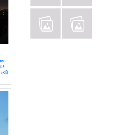
сля
іша
ькій