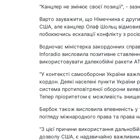
"Канцлер не змінює своєї позиції", - за
Варто зауважити, що Німеччина є други
США, але канцлер Олаф Шольц відмовивс
побоюючись ескалації конфлікту з росі
Водночас міністерка закордонних справ
Inforadio висловила позитивне ставлен
використовувати далекобійні ракети ATA
"У контексті самооборони України важли
кордон. Деякі населені пункти України 
система протиповітряної оборони вияв
Тепер пріоритетом є можливість знищен
Бербок також висловила впевненість у т
погляду міжнародного права та права н
"З цієї причини використання дальнобій
дозволу США, є надзвичайно важливим. Ві