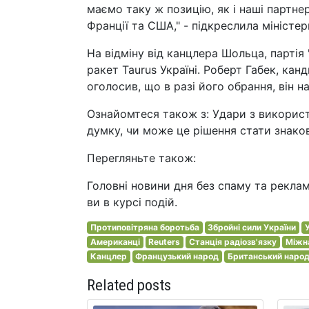
маємо таку ж позицію, як і наші партне
Франції та США," - підкреслила міністер
На відміну від канцлера Шольца, партія
ракет Taurus Україні. Роберт Габек, кан
оголосив, що в разі його обрання, він н
Ознайомтеся також з: Удари з використа
думку, чи може це рішення стати знако
Перегляньте також:
Головні новини дня без спаму та реклами
ви в курсі подій.
Протиповітряна боротьба
Збройні сили України
Американці
Reuters
Станція радіозв'язку
Міжн
Канцлер
Французький народ
Британський наро
Related posts