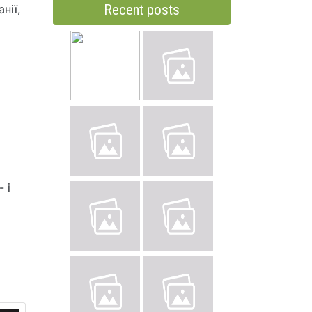
Recent posts
нії,
 і