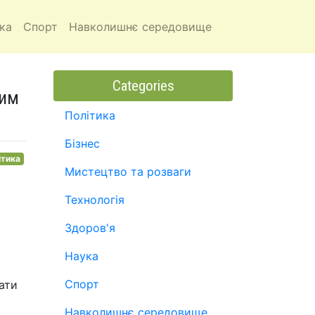
ка
Спорт
Навколишнє середовище
Categories
ким
Політика
Бізнес
ітика
Мистецтво та розваги
Технологія
Здоров'я
Наука
Спорт
ати
Навколишнє середовище