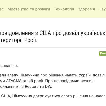
ес
Мистецтво та розваги
Технологія
Здоров'я
Нау
 повідомлення з США про дозвіл українсь
ериторії Росії.
Пол
изованою.
и владу Німеччини про рішення надати Україні дозвіл
ми ATACMS вглиб росії. Про це повідомив речник
осиланням на Reuters та DW.
у США, Німеччина дотримується свого рішення не надав