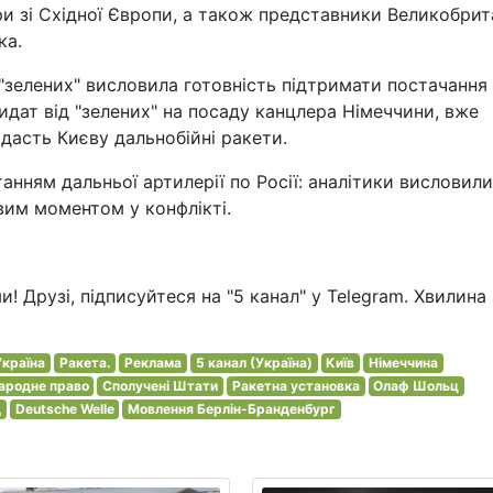
ри зі Східної Європи, а також представники Великобрита
ка.
 "зелених" висловила готовність підтримати постачання
дидат від "зелених" на посаду канцлера Німеччини, вже
адасть Києву дальнобійні ракети.
нням дальньої артилерії по Росії: аналітики висловили
вим моментом у конфлікті.
! Друзі, підписуйтеся на "5 канал" у Telegram. Хвилина -
Україна
Ракета.
Реклама
5 канал (Україна)
Київ
Німеччина
ародне право
Сполучені Штати
Ракетна установка
Олаф Шольц
д
Deutsche Welle
Мовлення Берлін-Бранденбург