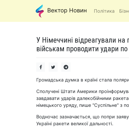
Вектор Новин
Політика
Бізн
У Німеччині відреагували на
військам проводити удари по т
Громадська думка в країні стала поляр
Сполучені Штати Америки проінформувал
завдавати ударів далекобійними ракета
німецького уряду, пише "Суспільне" з п
Водночас зазначається, що попри заяв
Україні ракети великої дальності.