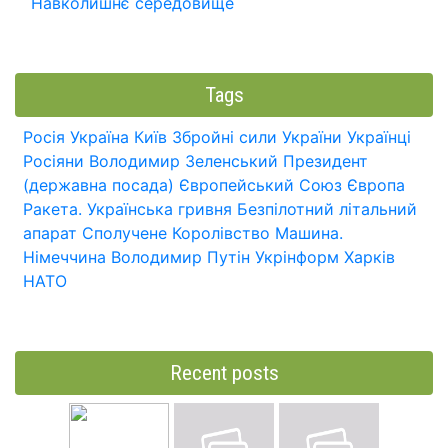
Навколишнє середовище
Tags
Росія
Україна
Київ
Збройні сили України
Українці
Росіяни
Володимир Зеленський
Президент
(державна посада)
Європейський Союз
Європа
Ракета.
Українська гривня
Безпілотний літальний
апарат
Сполучене Королівство
Машина.
Німеччина
Володимир Путін
Укрінформ
Харків
НАТО
Recent posts