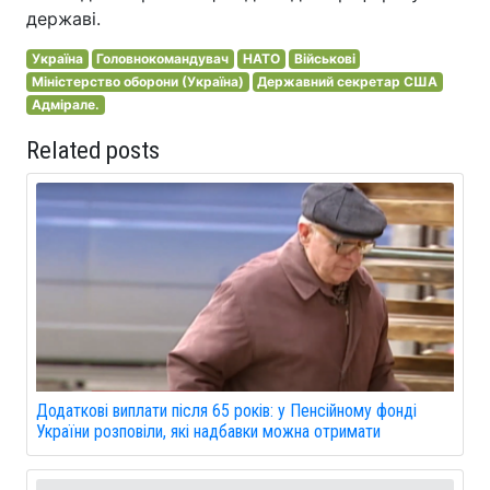
державі.
Україна
Головнокомандувач
НАТО
Військові
Міністерство оборони (Україна)
Державний секретар США
Адмірале.
Related posts
Додаткові виплати після 65 років: у Пенсійному фонді
України розповіли, які надбавки можна отримати