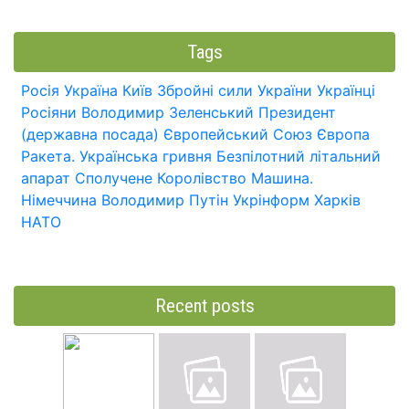
Tags
Росія
Україна
Київ
Збройні сили України
Українці
Росіяни
Володимир Зеленський
Президент
(державна посада)
Європейський Союз
Європа
Ракета.
Українська гривня
Безпілотний літальний
апарат
Сполучене Королівство
Машина.
Німеччина
Володимир Путін
Укрінформ
Харків
НАТО
Recent posts