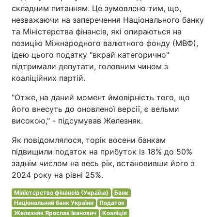
складним питанням. Це зумовлено тим, що,
незважаючи на заперечення Національного банку
та Міністерства фінансів, які опираються на
позицію Міжнародного валютного фонду (МВФ),
ідею цього податку "вкрай категорично"
підтримали депутати, головним чином з
коаліційних партій.
"Отже, на даний момент ймовірність того, що
його внесуть до оновленої версії, є вельми
високою," - підсумував Железняк.
Як повідомлялося, торік восени банкам
підвищили податок на прибуток із 18% до 50%
заднім числом на весь рік, встановивши його з
2024 року на рівні 25%.
Міністерство фінансів (Україна)
Банк
Національний банк України
Податок
Железняк Ярослав Іванович
Коаліція