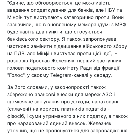
"Єдине, що обговорюється, це можливість
введення оподаткування для банків, але НБУ та
Мінфін тут виступають категорично проти. Вони
зазначили, що в оновленому меморандумі з МВФ
буде навіть два пункти, що стосуються
банківського сектору. Я також запропонував
частково замінити підвищення військового збору
на ПДВ, але Мінфін виступає проти цієї ідеї," -
розповів Ярослав Железняк, перший заступник
голови податкового комітету Ради від фракції
"Голос", у своєму Telegram-каналі у середу.
За його словами, у законопроєкті також
збережено авансові внески для мереж АЗС і
щомісячне звітування про доходи, нараховані
(сплачені) на користь платників податків -
фізосіб, і суми утриманого з них податку, а також
про нарахований єдиний внесок. Железняк
уточнив, що це пропонується для запровадження