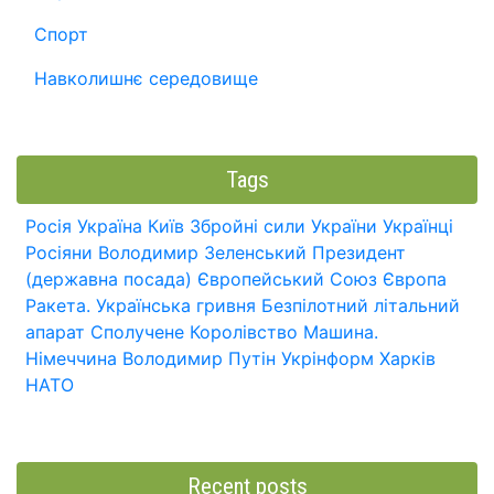
Спорт
Навколишнє середовище
Tags
Росія
Україна
Київ
Збройні сили України
Українці
Росіяни
Володимир Зеленський
Президент
(державна посада)
Європейський Союз
Європа
Ракета.
Українська гривня
Безпілотний літальний
апарат
Сполучене Королівство
Машина.
Німеччина
Володимир Путін
Укрінформ
Харків
НАТО
Recent posts