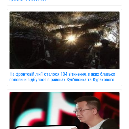
На фронтовій лінії сталося 104 зіткнення, з яких близько
половини відбулося в районах Куп'янська та Курахового.