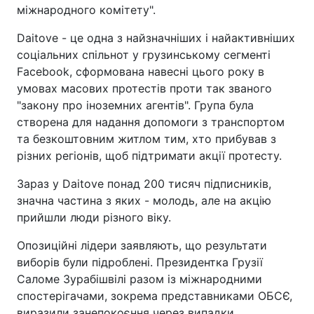
міжнародного комітету".
Daitove - це одна з найзначніших і найактивніших
соціальних спільнот у грузинському сегменті
Facebook, сформована навесні цього року в
умовах масових протестів проти так званого
"закону про іноземних агентів". Група була
створена для надання допомоги з транспортом
та безкоштовним житлом тим, хто прибував з
різних регіонів, щоб підтримати акції протесту.
Зараз у Daitove понад 200 тисяч підписників,
значна частина з яких - молодь, але на акцію
прийшли люди різного віку.
Опозиційні лідери заявляють, що результати
виборів були підроблені. Президентка Грузії
Саломе Зурабішвілі разом із міжнародними
спостерігачами, зокрема представниками ОБСЄ,
виразили занепокоєння через випадки