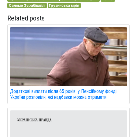
Саломе Зурабішвілі
Грузинська мрія
Related posts
Додаткові виплати після 65 років: у Пенсійному фонді
України розповіли, які надбавки можна отримати