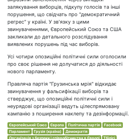
залякування виборців, підкупу голосів та інші
порушення, що свідчать про "демократичний
регрес" у країні. У зв'язку з цими
звинуваченнями, Європейський Союз та США
закликали до детального розслідування
виявлених порушень під час виборів.
Усі чотири опозиційні політичні сили оголосили
про своє рішення не долучатися до діяльності
нового парламенту.
Правляча партія "Грузинська мрія" відкидає
звинувачення у фальсифікації виборів та
стверджує, що опозиційні політичні сили і
неурядові організації ведуть цілеспрямовану
кампанію з поширення наклепу та дезінформації.
Європейський Союз
Європа
Політична партія
Facebook
Парламент
Грузія (країна)
Демократія
Організація з безпеки і співробітництва в Європі
Тбілісі