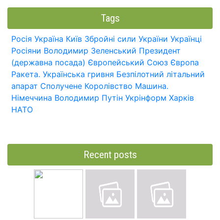
Tags
Росія
Україна
Київ
Збройні сили України
Українці
Росіяни
Володимир Зеленський
Президент
(державна посада)
Європейський Союз
Європа
Ракета.
Українська гривня
Безпілотний літальний
апарат
Сполучене Королівство
Машина.
Німеччина
Володимир Путін
Укрінформ
Харків
НАТО
Recent posts