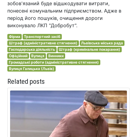
зобов'язаний буде відшкодувати витрати,
понесені комунальним підприємством. Адже в
період його пошуків, очищення дороги
виконувало ЛКП "Добробут".
Фірма
Транспортний засіб
Штраф (адміністративне стягнення)
Львівська міська рада
Господарська діяльність
Штраф (кримінальне покарання)
Офіційний
Вулиця
Винники
Громадські роботи (адміністративне стягнення)
Вулиця Галицька (Львів)
Related posts