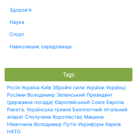
Здоров'я
Наука
Спорт
Навколишнє середовище
Tags
Росія
Україна
Київ
Збройні сили України
Українці
Росіяни
Володимир Зеленський
Президент
(державна посада)
Європейський Союз
Європа
Ракета.
Українська гривня
Безпілотний літальний
апарат
Сполучене Королівство
Машина.
Німеччина
Володимир Путін
Укрінформ
Харків
НАТО