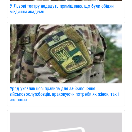
У Львові театру нададуть приміщення, що були обіцяні
медичній академії.
Уряд ухвалив нові правила для забезпечення
військовослужбовців, враховуючи потреби як жінок, так і
чоловіків.