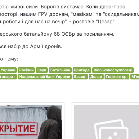
стю живої сили. Ворогів вистачає. Коли двоє-троє
росторі, нашим FPV-дронам, "мавікам" та "скидальникам
оботи і для нас на вечір", - розповів "Цезар".
герського батальйону 68 ОЄБр за посиланням.
ся набір до Армії дронів.
ю тему:
Україна
Росіяни
Звук
Батальйон
Бригада
Військовослужбовці
й апарат
Національний банк України
Взвод!
Долар
Гелікоптер.
М'я