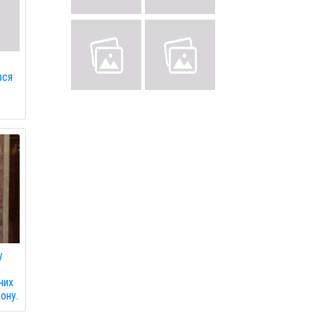
вся
у
них
дону.