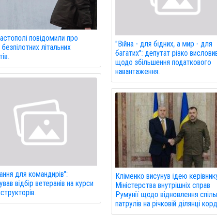
астополі повідомили про
"Війна - для бідних, а мир - для
 безпілотних літальних
багатих": депутат різко вислови
ів.
щодо збільшення податкового
навантаження.
ання для командирів":
Кліменко висунув ідею керівник
ував відбір ветеранів на курси
Міністерства внутрішніх справ
нструкторів.
Румунії щодо відновлення спіль
патрулів на річковій ділянці кор