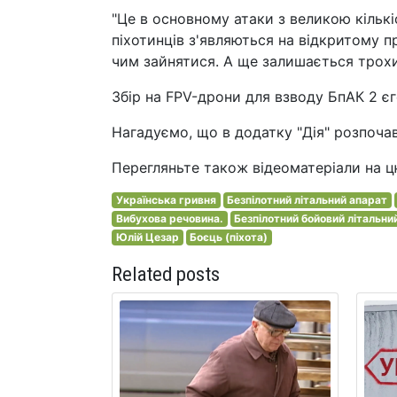
"Це в основному атаки з великою кількі
піхотинців з'являються на відкритому п
чим зайнятися. А ще залишається трохи р
Збір на FPV-дрони для взводу БпАК 2 є
Нагадуємо, що в додатку "Дія" розпочав
Перегляньте також відеоматеріали на ц
Українська гривня
Безпілотний літальний апарат
Вибухова речовина.
Безпілотний бойовий літальни
Юлій Цезар
Боєць (піхота)
Related posts