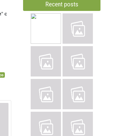
Recent posts
" є
со