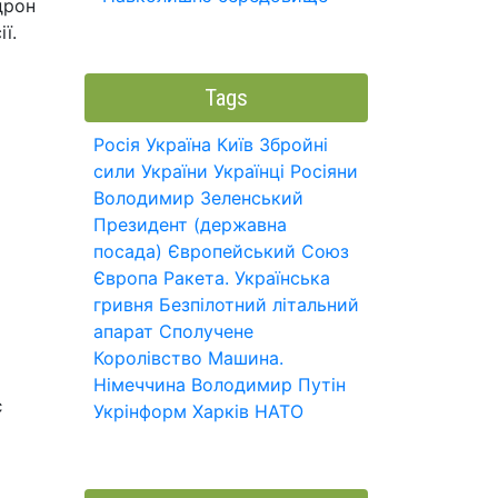
дрон
ї.
Tags
Росія
Україна
Київ
Збройні
сили України
Українці
Росіяни
Володимир Зеленський
Президент (державна
посада)
Європейський Союз
Європа
Ракета.
Українська
гривня
Безпілотний літальний
апарат
Сполучене
Королівство
Машина.
Німеччина
Володимир Путін
є
Укрінформ
Харків
НАТО