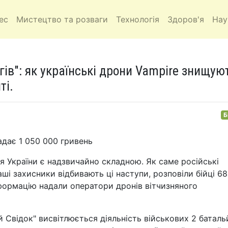
ес
Мистецтво та розваги
Технологія
Здоров'я
Нау
ів": як українські дрони Vampire знищую
ті.
Б
адає 1 050 000 гривень
 України є надзвичайно складною. Як саме російські
ші захисники відбивають ці наступи, розповіли бійці 68
нформацію надали оператори дронів вітчизняного
 Свідок" висвітлюється діяльність військових 2 батал