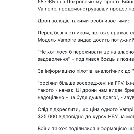
68 ОЄБр на Покровському фронті. Бійц
Vampire, продемонструвавши процес під
Дрон володіє такими особливостями:
Перед безпілотником, що вже вражає сво
Модель Vampire видає досить потужний 
"Не хотілося б переживати це на власном
задоволення", - поділився боєць з позив
За інформацією пілотів, аналогічних до 
"росіяни більше зосереджені на FPV. Їх
такого - немає. Ці дрони нам видає бр
недоцільно - це буде дуже довго", - зау
Слід підкреслити, що ціна одного Vamp
$25 000 відповідно до курсу НБУ на мо
Воїни також поділилися інформацією щ