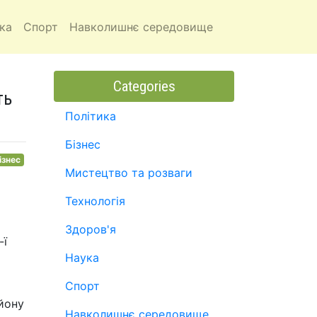
ка
Спорт
Навколишнє середовище
Categories
ть
Політика
Бізнес
ізнес
Мистецтво та розваги
Технологія
Здоров'я
-ї
Наука
Спорт
ьйону
Навколишнє середовище