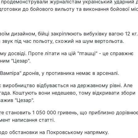
і продемонстрували журналістам український ударний 
готовки до бойового вильоту та виконання бойової місі
їм дизайном, бійці закріплюють вибухівку вагою 12 кг.
звук під час польоту, схожий на шум вертольота.
у досвіді. Проте літати на цій "пташці" - це справжнє
ним "Цезар".
"Вампіра" дронів, у противника немає в арсеналі.
нє виробництво відбувається на державному рівні. Але
игада. Коштують вони недешево, тому відкривати збори
важив "Цезар".
ire становить 1 050 000 гривень, що приблизно дорівню
мент написання статті.
одо обстановки на Покровському напрямку.