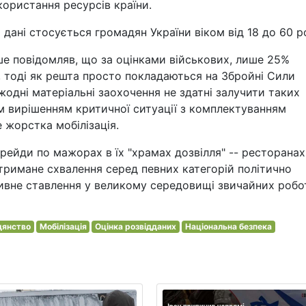
ористання ресурсів країни.
 дані стосується громадян України віком від 18 до 60 ро
ше повідомляв, що за оцінками військових, лише 25%
й, тоді як решта просто покладаються на Збройні Сили
одні матеріальні заохочення не здатні залучити таких
м вирішенням критичної ситуації з комплектуванням
 жорстка мобілізація.
рейди по мажорах в їх "храмах дозвілля" -- ресторанах
тримане схвалення серед певних категорій політично
тивне ставлення у великому середовищі звичайних робо
дянство
Мобілізація
Оцінка розвідданих
Національна безпека