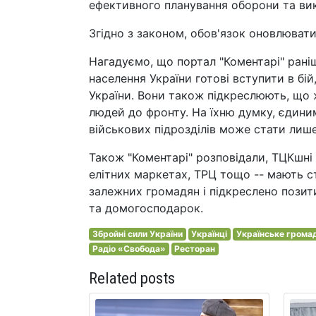
ефективного планування оборони та вик
Згідно з законом, обов'язок оновлювати
Нагадуємо, що портал "Коментарі" рані
населення України готові вступити в бі
України. Вони також підкреслюють, що ж
людей до фронту. На їхню думку, єдини
військових підрозділів може стати лише
Також "Коментарі" розповідали, ТЦКшні 
елітних маркетах, ТРЦ тощо -- мають с
залежних громадян і підкреслено пози
та домогосподарок.
Збройні сили України
Українці
Українське грома
Радіо «Свобода»
Ресторан
Related posts