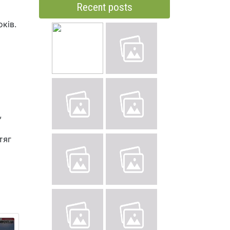
Recent posts
ків.
,
тяг