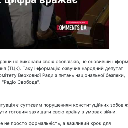
раїни не виконали своїх обов'язків, не оновивши інфор
ня (ТЦК). Таку інформацію озвучив народний депутат
мітету Верховної Ради з питань національної безпеки,
а "Радіо Свобода".
итуація є суттєвим порушенням конституційних зобов'я
ти готовим захищати свою країну в умовах війни.
це не просто формальність, а важливий крок для