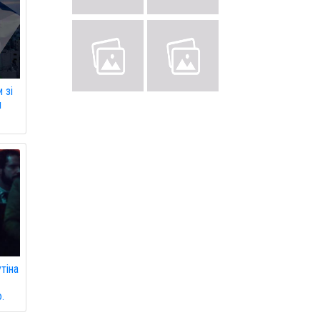
 зі
и
тіна
.