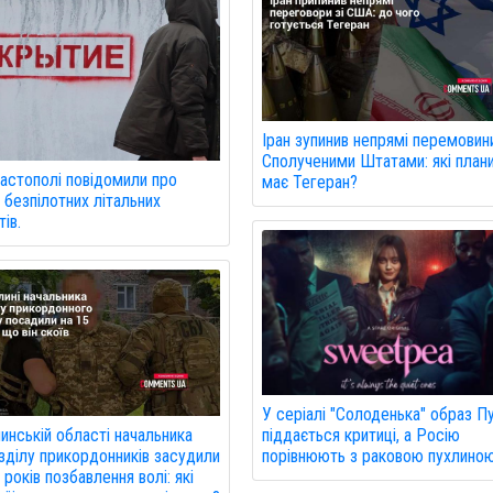
Іран зупинив непрямі перемовини
Сполученими Штатами: які план
астополі повідомили про
має Тегеран?
 безпілотних літальних
ів.
У серіалі "Солоденька" образ Пу
инській області начальника
піддається критиці, а Росію
зділу прикордонників засудили
порівнюють з раковою пухлиною
 років позбавлення волі: які