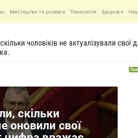
ес
Мистецтво та розваги
Технологія
Здоров'я
Нау
скільки чоловіків не актуалізували свої д
ка.
Пол