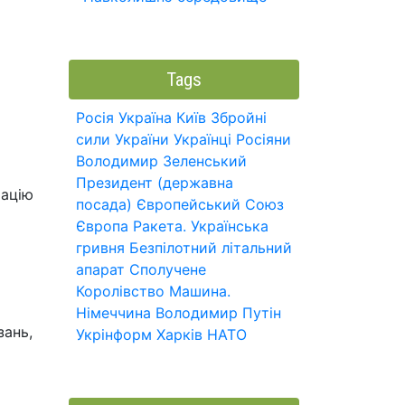
Tags
Росія
Україна
Київ
Збройні
сили України
Українці
Росіяни
Володимир Зеленський
Президент (державна
мацію
посада)
Європейський Союз
Європа
Ракета.
Українська
гривня
Безпілотний літальний
апарат
Сполучене
Королівство
Машина.
Німеччина
Володимир Путін
зань,
Укрінформ
Харків
НАТО