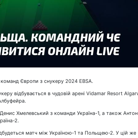
і команд Європи з снукеру 2024 EBSA.
еру відбувається в чудовій арені Vidamar Resort Algar
Албуфейра.
Денис Хмелевський з команди Україна-1, а також Антон
раїна-2.
відбудеться матч між Україною-1 та Польщею-2. У цій же