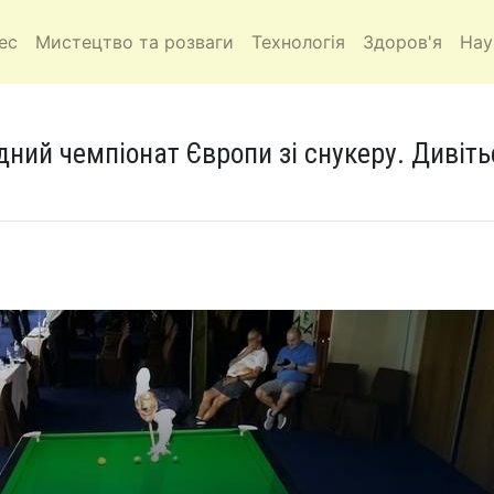
ес
Мистецтво та розваги
Технологія
Здоров'я
Нау
ний чемпіонат Європи зі снукеру. Дивіть