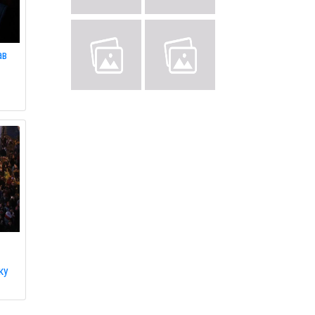
ав
ку