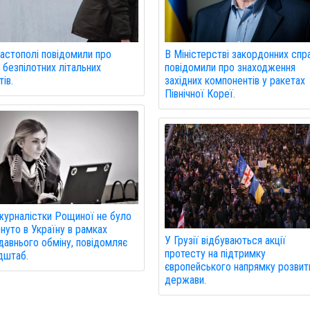
астополі повідомили про
В Міністерстві закордонних спр
 безпілотних літальних
повідомили про знаходження
ів.
західних компонентів у ракетах
Північної Кореї.
журналістки Рощиної не було
нуто в Україну в рамках
У Грузії відбуваються акції
авнього обміну, повідомляє
протесту на підтримку
дштаб.
європейського напрямку розвит
держави.