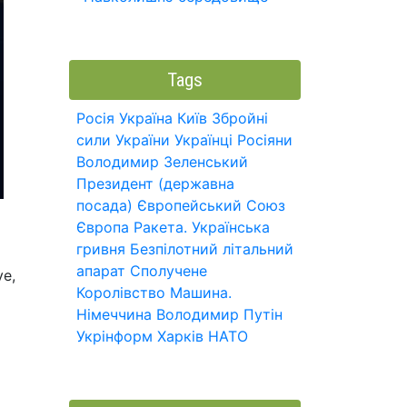
Tags
Росія
Україна
Київ
Збройні
сили України
Українці
Росіяни
Володимир Зеленський
Президент (державна
посада)
Європейський Союз
Європа
Ракета.
Українська
гривня
Безпілотний літальний
апарат
Сполучене
ve,
Королівство
Машина.
Німеччина
Володимир Путін
Укрінформ
Харків
НАТО