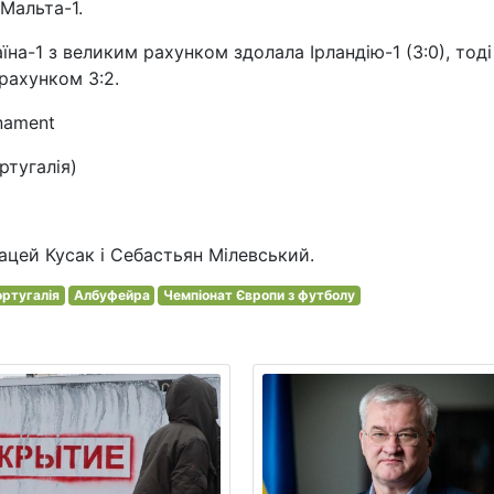
 Мальта-1.
а-1 з великим рахунком здолала Ірландію-1 (3:0), тоді
рахунком 3:2.
nament
ртугалія)
цей Кусак і Себастьян Мілевський.
ртугалія
Албуфейра
Чемпіонат Європи з футболу