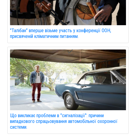
"Талібан" вперше візьме участь у конференції ООН,
присвяченій кліматичним питанням.
Що викликає проблеми в "сигналізації": причини
випадкового спрацьовування автомобільної охоронної
системи.