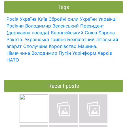
Tags
Росія
Україна
Київ
Збройні сили України
Українці
Росіяни
Володимир Зеленський
Президент
(державна посада)
Європейський Союз
Європа
Ракета.
Українська гривня
Безпілотний літальний
апарат
Сполучене Королівство
Машина.
Німеччина
Володимир Путін
Укрінформ
Харків
НАТО
Recent posts