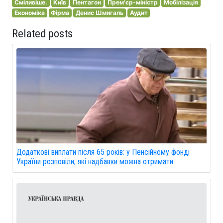
Сміливіше.
Київ
Пентагон
Прем'єр-міністр
Мобілізація
Економіка
Фірма
Денис Шмигаль
Аудит
Related posts
Додаткові виплати після 65 років: у Пенсійному фонді
України розповіли, які надбавки можна отримати