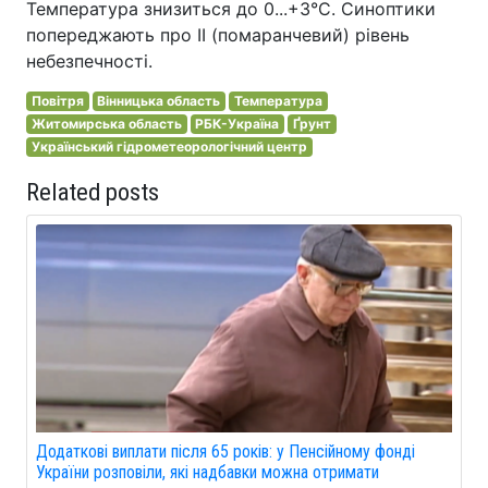
Температура знизиться до 0...+3°С. Синоптики
попереджають про ІІ (помаранчевий) рівень
небезпечності.
Повітря
Вінницька область
Температура
Житомирська область
РБК-Україна
Ґрунт
Український гідрометеорологічний центр
Related posts
Додаткові виплати після 65 років: у Пенсійному фонді
України розповіли, які надбавки можна отримати