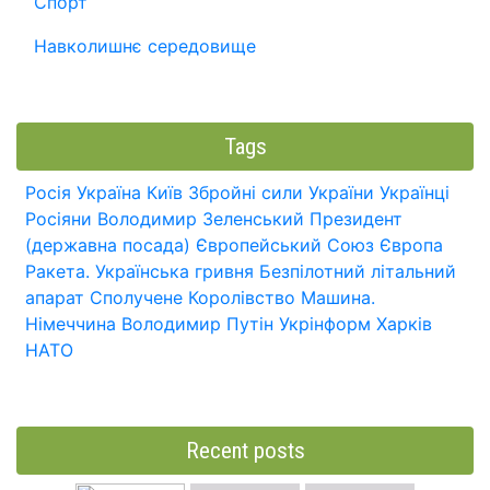
Спорт
Навколишнє середовище
Tags
Росія
Україна
Київ
Збройні сили України
Українці
Росіяни
Володимир Зеленський
Президент
(державна посада)
Європейський Союз
Європа
Ракета.
Українська гривня
Безпілотний літальний
апарат
Сполучене Королівство
Машина.
Німеччина
Володимир Путін
Укрінформ
Харків
НАТО
Recent posts