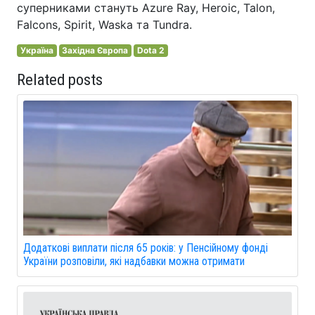
суперниками стануть Azure Ray, Heroic, Talon,
Falcons, Spirit, Waska та Tundra.
Україна
Західна Європа
Dota 2
Related posts
Додаткові виплати після 65 років: у Пенсійному фонді
України розповіли, які надбавки можна отримати