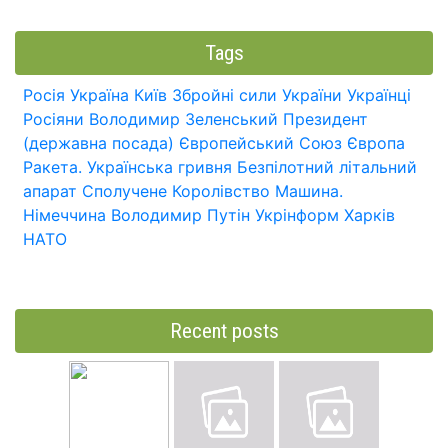
Tags
Росія
Україна
Київ
Збройні сили України
Українці
Росіяни
Володимир Зеленський
Президент
(державна посада)
Європейський Союз
Європа
Ракета.
Українська гривня
Безпілотний літальний
апарат
Сполучене Королівство
Машина.
Німеччина
Володимир Путін
Укрінформ
Харків
НАТО
Recent posts