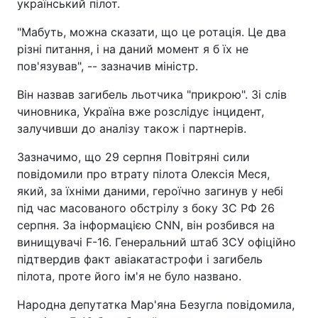
український пілот.
"Мабуть, можна сказати, що це ротація. Це два
різні питання, і на даний момент я б їх не
пов'язував", -- зазначив міністр.
Він назвав загибель льотчика "прикрою". Зі слів
чиновника, Україна вже розслідує інцидент,
залучивши до аналізу також і партнерів.
Зазначимо, що 29 серпня Повітряні сили
повідомили про втрату пілота Олексія Меся,
який, за їхніми даними, героїчно загинув у небі
під час масованого обстрілу з боку ЗС РФ 26
серпня. За інформацією CNN, він розбився на
винищувачі F-16. Генеральний штаб ЗСУ офіційно
підтвердив факт авіакатастрофи і загибель
пілота, проте його ім'я не було названо.
Народна депутатка Мар'яна Безугла повідомила,