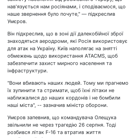
нав'язується нам росіянами, і сподіваємося, що
наше звернення було почуте," — підкреслив
Умєров.
Він підкреслив, що в зоні дії далекобійної зброї
знаходяться аеродроми, які Росія використовує
для атак на Україну. Київ наполягає на знятті
обмежень щодо використання ATACMS, щоб
забезпечити захист мирного населення та
інфраструктури.
"Вони вбивають наших людей. Тому ми прагнемо
їх зупинити та стримати, щоб їхні літаки не
наближалися до наших кордонів і не бомбили
наші міста", -- зазначив міністр оборони.
Умєров запевнив, що командувача Олещука
звільнили не через трагедію 26 серпня. Тоді
розбився літак F-16 та втратив життя