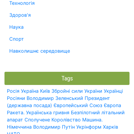
Технологія
Здоров'я
Наука
Спорт
Навколишнє середовище
Tags
Росія
Україна
Київ
Збройні сили України
Українці
Росіяни
Володимир Зеленський
Президент
(державна посада)
Європейський Союз
Європа
Ракета.
Українська гривня
Безпілотний літальний
апарат
Сполучене Королівство
Машина.
Німеччина
Володимир Путін
Укрінформ
Харків