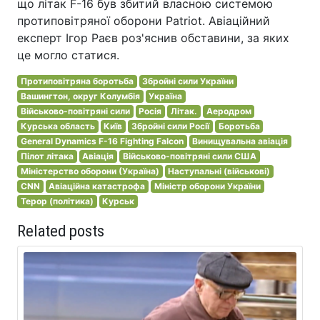
що літак F-16 був збитий власною системою
протиповітряної оборони Patriot. Авіаційний
експерт Ігор Раєв роз'яснив обставини, за яких
це могло статися.
Протиповітряна боротьба
Збройні сили України
Вашингтон, округ Колумбія
Україна
Військово-повітряні сили
Росія
Літак.
Аеродром
Курська область
Київ
Збройні сили Росії
Боротьба
General Dynamics F-16 Fighting Falcon
Винищувальна авіація
Пілот літака
Авіація
Військово-повітряні сили США
Міністерство оборони (Україна)
Наступальні (військові)
CNN
Авіаційна катастрофа
Міністр оборони України
Терор (політика)
Курськ
Related posts