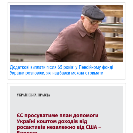
Додаткові виплати після 65 років: у Пенсійному фонді
України розповіли, які надбавки можна отримати