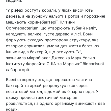
людини.
"У рифах ростуть корали, у лісах височіють
дерева, а на зубному нальоті в ротовій порожнині
мешкають коринебактерії. Клітини
Corynebacterium, що утворюють зубний наліт,
нагадують велике, густе дерево у лісі. Вони
формують складну просторову структуру, яка
створює сприятливі умови для життя багатьох
інших видів бактерій, що оточують їх", -
зазначила мікробіолог Джессіка Марк Уелч з
Інституту Форсайта США та Морської біологічної
лабораторії.
Вчені стверджують, що переважна частина
бактерій та архей репродукується через
нестатевий метод, відомий як бінарне поділ. У
цьому процесі генетичний матеріал
розділяється, і з одного організму виникають два
нових.