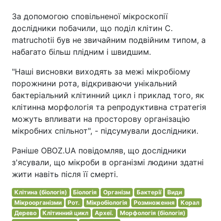
За допомогою сповільненої мікроскопії
дослідники побачили, що поділ клітин C.
matruchotii був не звичайним подвійним типом, а
набагато більш плідним і швидшим.
"Наші висновки виходять за межі мікробіому
порожнини рота, відкриваючи унікальний
бактеріальний клітинний цикл і приклад того, як
клітинна морфологія та репродуктивна стратегія
можуть впливати на просторову організацію
мікробних спільнот", - підсумували дослідники.
Раніше OBOZ.UA повідомляв, що дослідники
з'ясували, що мікроби в організмі людини здатні
жити навіть після її смерті.
Клітина (біологія)
Біологія
Організм
Бактерії
Види
Мікроорганізми
Рот.
Мікробіологія
Розмноження
Корал
Дерево
Клітинний цикл
Археї.
Морфологія (біологія)