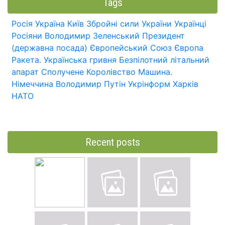
Tags
Росія
Україна
Київ
Збройні сили України
Українці
Росіяни
Володимир Зеленський
Президент
(державна посада)
Європейський Союз
Європа
Ракета.
Українська гривня
Безпілотний літальний
апарат
Сполучене Королівство
Машина.
Німеччина
Володимир Путін
Укрінформ
Харків
НАТО
Recent posts