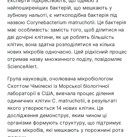
Експерти підкреслюють, що однією з
найпоширеніших бактерій, що мешкають у
зубному нальоті, є ниткоподібна бактерія під
назвою Corynebacterium matruchotii. Ця бактерія
має особливість: замість того, щоб ділитися на
дві дочірні клітини, як це роблять більшість
клітин, вона здатна розподілятися на кілька
нових мікробів одночасно. Цей рідкісний процес
отримав назву множинного поділу, повідомляє
ScienceAlert.
Група науковців, очолювана мікробіологом
Скоттом Чімілескі із Морської біологічної
лабораторії в США, вивчала процес ділення
одиничних клітин C. matruchotii, в результаті
якого утворюється 14 нових клітин. Це
дослідження демонструє, яким чином ці
організми формують структуру, що підтримує
інших мікробів, які мешкають у порожнині рота