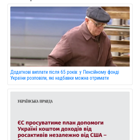
Додаткові виплати після 65 років: у Пенсійному фонді
України розповіли, які надбавки можна отримати