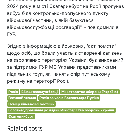
2024 року в місті Єкатеринбург на Росії пролунав
вибух біля контрольно-пропускного пункту
військової частини, в якій базуються
військовослужбовці росгвардії", - повідомили в
ГУР.
Згідно з інформацією військових, "акт помсти"
щодо осіб, що брали участь в створенні катівень
на захоплених територіях України, був виконаний
за підтримки ГУР МО України представниками
підпільних груп, які чинять опір путінському
режиму на території Росії.
Росія
Військовослужбовці
Міністерство оборони (Україна)
Воєнний злочин
Росія за часів Володимира Путіна
Номер військової частини
Головне управління розвідки Міністерства оборони України
Єкатеринбург
Related posts