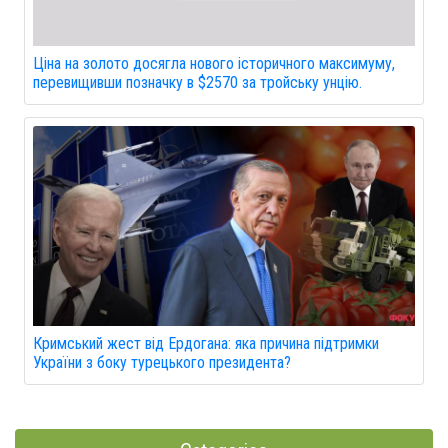
Ціна на золото досягла нового історичного максимуму,
перевищивши позначку в $2570 за тройську унцію.
Кримський жест від Ердогана: яка причина підтримки
України з боку турецького президента?