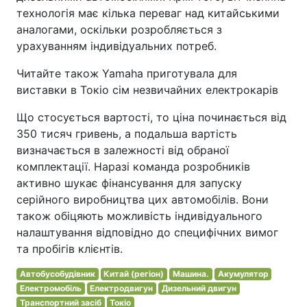
технологія має кілька переваг над китайськими
аналогами, оскільки розробляється з
урахуванням індивідуальних потреб.
Читайте також Yamaha приготувала для
виставки в Токіо сім незвичайних електрокарів
Що стосується вартості, то ціна починається від
350 тисяч гривень, а подальша вартість
визначається в залежності від обраної
комплектації. Наразі команда розробників
активно шукає фінансування для запуску
серійного виробництва цих автомобілів. Вони
також обіцяють можливість індивідуального
налаштування відповідно до специфічних вимог
та пробігів клієнтів.
Автобусобудівник
Китай (регіон)
Машина.
Акумулятор
Електромобіль
Електродвигун
Дизельний двигун
Транспортний засіб
Токіо