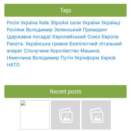
Tags
Росія
Україна
Київ
Збройні сили України
Українці
Росіяни
Володимир Зеленський
Президент
(державна посада)
Європейський Союз
Європа
Ракета.
Українська гривня
Безпілотний літальний
апарат
Сполучене Королівство
Машина.
Німеччина
Володимир Путін
Укрінформ
Харків
НАТО
Recent posts