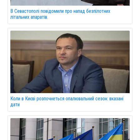
В Севастополі повідомили про напад безпілотних
літальних апаратів.
Коли в Києві розпочнеться опалювальний сезон: вказані
дати