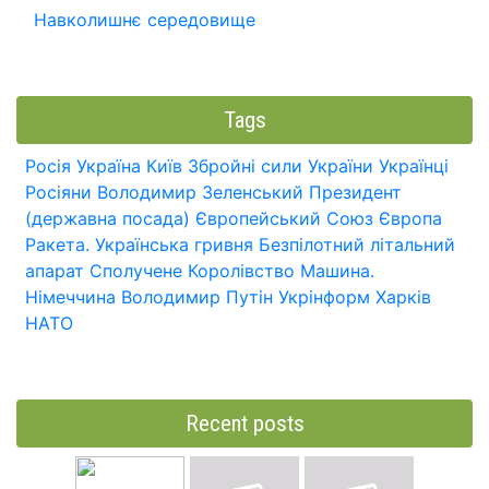
Навколишнє середовище
Tags
Росія
Україна
Київ
Збройні сили України
Українці
Росіяни
Володимир Зеленський
Президент
(державна посада)
Європейський Союз
Європа
Ракета.
Українська гривня
Безпілотний літальний
апарат
Сполучене Королівство
Машина.
Німеччина
Володимир Путін
Укрінформ
Харків
НАТО
Recent posts