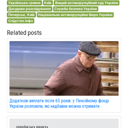
Українська гривня
Київ
Вищий антикорупційний суд України
Досудове розслідування
Служба безпеки України
Печерськ, Київ
Національне антикорупційне бюро України
Слідство.Інфо
Related posts
Додаткові виплати після 65 років: у Пенсійному фонді
України розповіли, які надбавки можна отримати