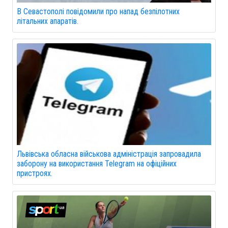
В Севастополі повідомили про напад безпілотних
літальних апаратів.
Львівська обласна військова адміністрація запровадила
заборону на використання Telegram на офіційних
пристроях.