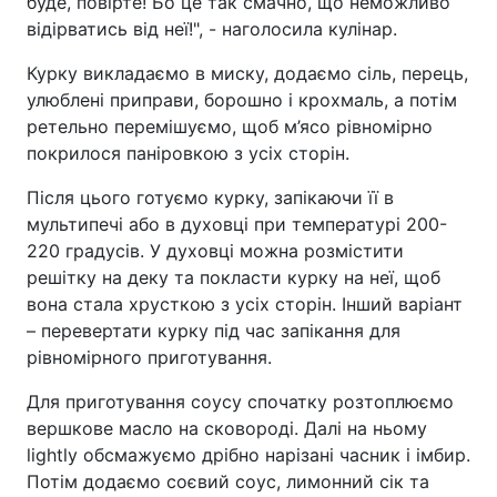
буде, повірте! Бо це так смачно, що неможливо
відірватись від неї!", - наголосила кулінар.
Курку викладаємо в миску, додаємо сіль, перець,
улюблені приправи, борошно і крохмаль, а потім
ретельно перемішуємо, щоб м’ясо рівномірно
покрилося паніровкою з усіх сторін.
Після цього готуємо курку, запікаючи її в
мультипечі або в духовці при температурі 200-
220 градусів. У духовці можна розмістити
решітку на деку та покласти курку на неї, щоб
вона стала хрусткою з усіх сторін. Інший варіант
– перевертати курку під час запікання для
рівномірного приготування.
Для приготування соусу спочатку розтоплюємо
вершкове масло на сковороді. Далі на ньому
lightly обсмажуємо дрібно нарізані часник і імбир.
Потім додаємо соєвий соус, лимонний сік та