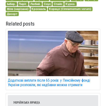
Імбир.
Пиріг.
Любий.
Соус
Спайс
Курка.
Філе (нарізане)
Крохмаль
Кориця (Cinnamomum verum)
Десерт
Related posts
Додаткові виплати після 65 років: у Пенсійному фонді
України розповіли, які надбавки можна отримати