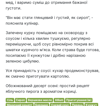
мед, і варимо суміш до отримання бажаної
густоти.
"Він має стати глянцевий і густий, як сироп", -
пояснила кулінар.
Запечену курку поміщаємо на сковороду з
соусом і кілька хвилин тушкуємо, регулярно
перемішуючи, щоб соус рівномірно покрив всі
шматки курячого м'яса. Коли страва буде готова,
посипаємо її кунжутом і дрібно нарізаною
зеленою цибулею.
Уся принадність у соусі: кухар продемонстрував,
як смачно приготувати картоплю.
Обожнюваний десерт осені: простий рецепт
яблучного пирога з ароматом кориці.
Сіль
Сироп
Вершкове масло
Allium
Приготування їжі
Медичний рецепт
Борошно
Соєвий соус
Перець
Кунжут