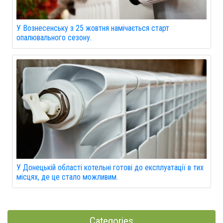
У Вознесенську з 25 жовтня намічається старт
опалювального сезону.
У Донецькій області котельні готові до експлуатації в тих
місцях, де це стало можливим.
Categories