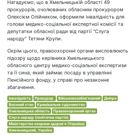
Нагадуємо, що в Хмельницькій області 49
прокурорів, очолюваних обласним прокурором
Олексієм Олійником, оформили інвалідність для
голови медико-соціальної експертної комісії та
депутатки обласної ради від партії "Слуга
народу" Тетяни Крупи.
Окрім цього, правоохоронні органи висловлюють
підозру щодо керівника Хмельницького
обласного центру медико-соціальної експертизи
та її сина, який займає посаду в управлінні
Пенсійного фонду, у справі про незаконне
збагачення.
Інвалідність
Прокурор.
Військовозобов'язаний
Дніпро
Воєнний стан
Кримінальне судочинство
Хмельницька область
Правоохоронний орган
Слуга народу (політична партія)
Міністерство охорони здоров'я (Україна)
Хмельницький, Україна