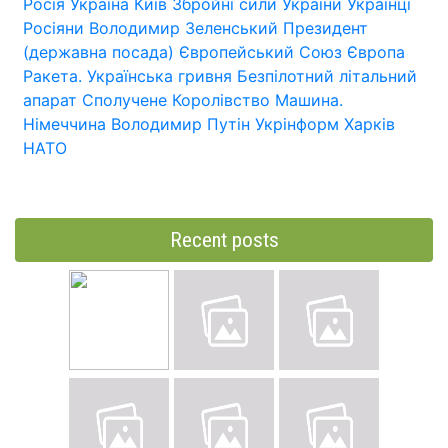
Росія
Україна
Київ
Збройні сили України
Українці
Росіяни
Володимир Зеленський
Президент
(державна посада)
Європейський Союз
Європа
Ракета.
Українська гривня
Безпілотний літальний
апарат
Сполучене Королівство
Машина.
Німеччина
Володимир Путін
Укрінформ
Харків
НАТО
Recent posts