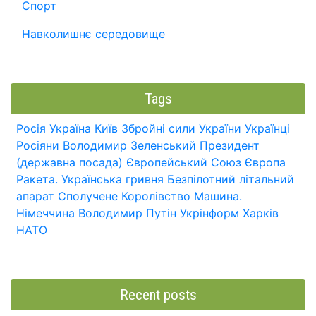
Спорт
Навколишнє середовище
Tags
Росія
Україна
Київ
Збройні сили України
Українці
Росіяни
Володимир Зеленський
Президент
(державна посада)
Європейський Союз
Європа
Ракета.
Українська гривня
Безпілотний літальний
апарат
Сполучене Королівство
Машина.
Німеччина
Володимир Путін
Укрінформ
Харків
НАТО
Recent posts