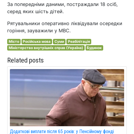
За попередніми даними, постраждали 18 осіб,
серед яких шість дітей.
Рятувальники оперативно ліквідували осередки
горіння, зауважили у МВС.
Місто
Російська мова
Суми
Реабілітація
Міністерство внутрішніх справ (Україна)
Будинок
Related posts
Додаткові виплати після 65 років: у Пенсійному фонді