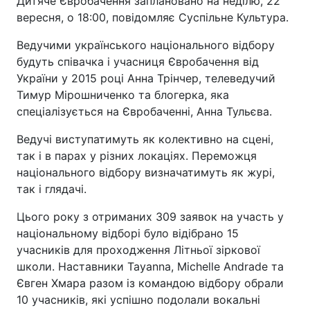
Дитяче Євробачення заплановано на неділю, 22
вересня, о 18:00, повідомляє Суспільне Культура.
Ведучими українського національного відбору
будуть співачка і учасниця Євробачення від
України у 2015 році Анна Трінчер, телеведучий
Тимур Мірошниченко та блогерка, яка
спеціалізується на Євробаченні, Анна Тульєва.
Ведучі виступатимуть як колективно на сцені,
так і в парах у різних локаціях. Переможця
національного відбору визначатимуть як журі,
так і глядачі.
Цього року з отриманих 309 заявок на участь у
національному відборі було відібрано 15
учасників для проходження Літньої зіркової
школи. Наставники Tayanna, Michelle Andrade та
Євген Хмара разом із командою відбору обрали
10 учасників, які успішно подолали вокальні