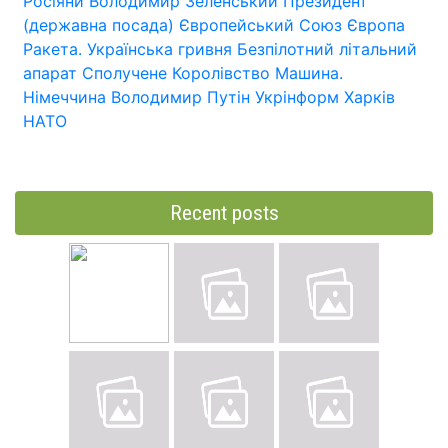
Росіяни
Володимир Зеленський
Президент
(державна посада)
Європейський Союз
Європа
Ракета.
Українська гривня
Безпілотний літальний
апарат
Сполучене Королівство
Машина.
Німеччина
Володимир Путін
Укрінформ
Харків
НАТО
Recent posts