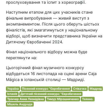
прослуховування та іспит з хореографії.
Наступним етапом для цих учасників стане
фінальне випробування — живий виступ з
акомпанементом. Після цього оберуть шістьох
фіналістів, які змагатимуться у національному
відборі, щоб визначити представника України на
Дитячому Євробаченні 2024.
Фінал національного відбору можна буде
переглянути на:
Цьогорічний фінал музичного конкурсу
відбудеться 16 листопада на сцені арени Caja
Mágica в іспанській столиці — Мадриді.
Україна
Пісенний конкурс "Євробачення
Співачка
Мадрид
Іспанія
Дитячий пісенний конкурс "Євробачення
Трінчер Анна Леонідівна
Тимур Мірошниченко
Таянно.
Мішель Андраде