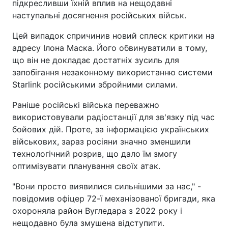
підкресливши їхній вплив на нещодавні
наступальні досягнення російських військ.
Цей випадок спричинив новий сплеск критики на
адресу Ілона Маска. Його обвинуватили в тому,
що він не докладає достатніх зусиль для
запобігання незаконному використанню системи
Starlink російськими збройними силами.
Раніше російські війська переважно
використовували радіостанції для зв'язку під час
бойових дій. Проте, за інформацією українських
військових, зараз росіяни значно зменшили
технологічний розрив, що дало їм змогу
оптимізувати планування своїх атак.
"Вони просто виявилися сильнішими за нас," -
повідомив офіцер 72-ї механізованої бригади, яка
охороняла район Вугледара з 2022 року і
нещодавно була змушена відступити.