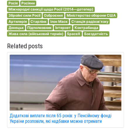
Росія
Росіяни
Міжнародні санкції щодо Росії (2014—дотепер)
Збройні сили Росії
Озброєння
Міністерство оборони США
Артилерія
Старлінк
Ілон Маск
Станція радіозв'язку
Донецьк
Підполковник
Інтернет
Контрабанда
Жива сила (військовий термін)
SpaceX
Боєздатність
Related posts
Додаткові виплати після 65 років: у Пенсійному фонді
України розповіли, які надбавки можна отримати