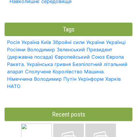
Навколишнє середовище
Tags
Росія
Україна
Київ
Збройні сили України
Українці
Росіяни
Володимир Зеленський
Президент
(державна посада)
Європейський Союз
Європа
Ракета.
Українська гривня
Безпілотний літальний
апарат
Сполучене Королівство
Машина.
Німеччина
Володимир Путін
Укрінформ
Харків
НАТО
Recent posts