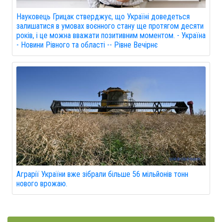
Науковець Грицак стверджує, що Україні доведеться
залишатися в умовах воєнного стану ще протягом десяти
років, і це можна вважати позитивним моментом. - Україна
- Новини Рівного та області -- Рівне Вечірнє
Аграрії України вже зібрали більше 56 мільйонів тонн
нового врожаю.