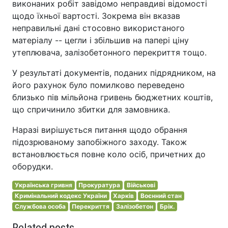
виконаних робіт завідомо неправдиві відомості
щодо їхньої вартості. Зокрема він вказав
неправильні дані стосовно використаного
матеріалу -- цегли і збільшив на папері ціну
утеплювача, залізобетонного перекриття тощо.
У результаті документів, поданих підрядником, на
його рахунок було помилково переведено
близько пів мільйона гривень бюджетних коштів,
що спричинило збитки для замовника.
Наразі вирішується питання щодо обрання
підозрюваному запобіжного заходу. Також
встановлюється повне коло осіб, причетних до
оборудки.
Українська гривня
Прокуратура
Військові
Кримінальний кодекс України
Харків
Воєнний стан
Службова особа
Перекриття
Залізобетон
Брік.
Related posts