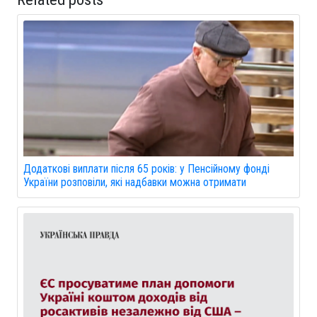
Додаткові виплати після 65 років: у Пенсійному фонді
України розповіли, які надбавки можна отримати