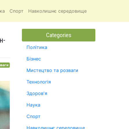
ка
Спорт
Навколишнє середовище
Categories
н-
Політика
Бізнес
зваги
Мистецтво та розваги
Технологія
Здоров'я
Наука
Спорт
Навколишнє середовище