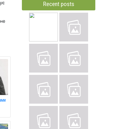
бує
Recent posts
ане
ами