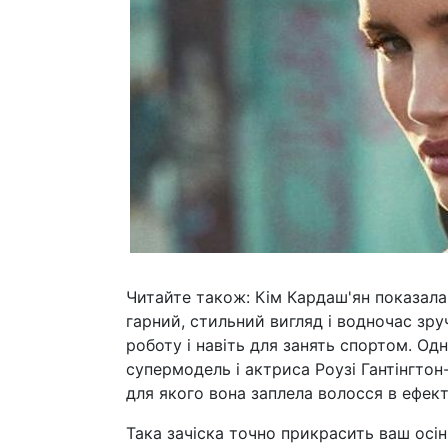
Читайте також: Кім Кардаш'ян показала 
гарний, стильний вигляд і водночас зру
роботу і навіть для занять спортом. О
супермодель і актриса Роузі Гантінгтон
для якого вона заплела волосся в ефек
Така зачіска точно прикрасить ваш осін