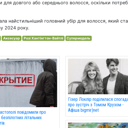
и для довгого або середнього волосся, оскільки потре
ла найстильніший головний убір для волосся, який ст
у 2024 року.
Аксесуар
Розі Хантінгтон-Вайтлі
Супермодель
Гізер Локлір поділилася спогад
про зустріч з Томом Крузом -
Афіша bigmir)net
астополі повідомили про
 безпілотних літальних
ів.