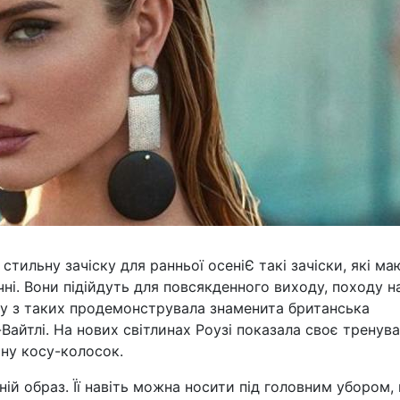
стильну зачіску для ранньої осеніЄ такі зачіски, які ма
чні. Вони підійдуть для повсякденного виходу, походу н
дну з таких продемонструвала знаменита британська
-Вайтлі. На нових світлинах Роузі показала своє тренува
тну косу-колосок.
ній образ. Її навіть можна носити під головним убором,