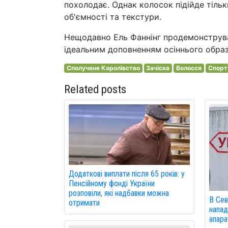
похолодає. Однак колосок підійде тільк
об'ємності та текстури.
Нещодавно Ель Фаннінг продемонструва
ідеальним доповненням осіннього образ
Сполучене Королівство
Зачіска
Волосся
Спорт
Related posts
Додаткові виплати після 65 років: у
Пенсійному фонді України
розповіли, які надбавки можна
В Сев
отримати
напад
апарат