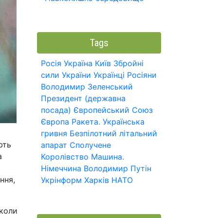
Tags
Росія
Україна
Київ
Збройні
сили України
Українці
Росіяни
Володимир Зеленський
Президент (державна
посада)
Європейський Союз
Європа
Ракета.
Українська
гривня
Безпілотний літальний
ють
апарат
Сполучене
а
Королівство
Машина.
Німеччина
Володимир Путін
ння,
Укрінформ
Харків
НАТО
 коли