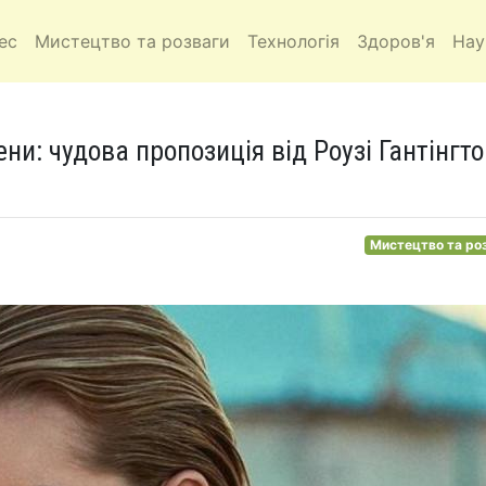
ес
Мистецтво та розваги
Технологія
Здоров'я
Нау
ни: чудова пропозиція від Роузі Гантінгто
Мистецтво та ро