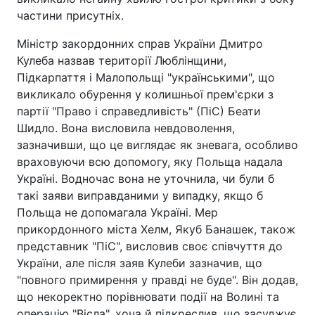
частини присутніх.
Міністр закордонних справ України Дмитро
Кулеба назвав території Люблінщини,
Підкарпаття і Малопольщі "українськими", що
викликало обурення у колишньої прем'єрки з
партії "Право і справедливість" (ПіС) Беати
Шидло. Вона висловила невдоволення,
зазначивши, що це виглядає як зневага, особливо
враховуючи всю допомогу, яку Польща надала
Україні. Водночас вона не уточнила, чи були б
такі заяви виправданими у випадку, якщо б
Польща не допомагала Україні. Мер
прикордонного міста Хелм, Якуб Банашек, також
представник "ПіС", висловив своє співчуття до
України, але після заяв Кулеби зазначив, що
"повного примирення у правді не буде". Він додав,
що некоректно порівнювати події на Волині та
операцію "Вісла", хоча й підкреслив, що засуджує