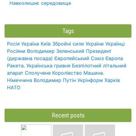
Навколишнє середовище
Tags
Росія
Україна
Київ
Збройні сили України
Українці
Росіяни
Володимир Зеленський
Президент
(державна посада)
Європейський Союз
Європа
Ракета.
Українська гривня
Безпілотний літальний
апарат
Сполучене Королівство
Машина.
Німеччина
Володимир Путін
Укрінформ
Харків
НАТО
Recent posts