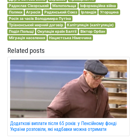
Радослав Сікорський
Малопольща
Інформаційна війна
Поляки
Агресія
Радянський Союз
Ірландія
Угорщина
Росія за часів Володимира Путіна
Тріанонський мирний договір
Капітуляція (капітуляція)
Поділ Польщі
Окупація країн Балтії
Віктор Орбан
Міграція населення
Нацистська Німеччина
Related posts
Додаткові виплати після 65 років: у Пенсійному фонді
України розповіли, які надбавки можна отримати