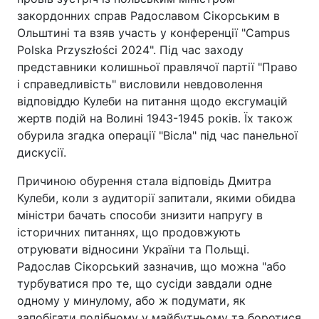
закордонних справ Радославом Сікорським в
Ольштині та взяв участь у конференції "Campus
Polska Przyszłości 2024". Під час заходу
представники колишньої правлячої партії "Право
і справедливість" висловили невдоволення
відповіддю Кулеби на питання щодо ексгумацій
жертв подій на Волині 1943-1945 років. Їх також
обурила згадка операції "Вісла" під час панельної
дискусії.
Причиною обурення стала відповідь Дмитра
Кулеби, коли з аудиторії запитали, якими обидва
міністри бачать способи знизити напругу в
історичних питаннях, що продовжують
отруювати відносини України та Польщі.
Радослав Сікорський зазначив, що можна "або
турбуватися про те, що сусіди завдали одне
одному у минулому, або ж подумати, як
запобігати подібному у майбутньому та боротися