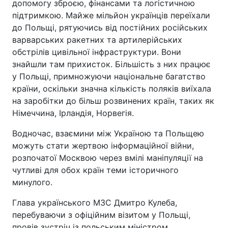
допомогу зброєю, фінансами та логістичною
підтримкою. Майже мільйон українців переїхали
до Польщі, рятуючись від постійних російських
варварських ракетних та артилерійських
обстрілів цивільної інфраструктури. Вони
знайшли там прихисток. Більшість з них працює
у Польщі, примножуючи національне багатство
країни, оскільки значна кількість поляків виїхала
на заробітки до більш розвинених країн, таких як
Німеччина, Ірландія, Норвегія.
Водночас, взаємини між Україною та Польщею
можуть стати жертвою інформаційної війни,
розпочатої Москвою через вмілі маніпуляції на
чутливі для обох країн теми історичного
минулого.
Глава українського МЗС Дмитро Кулеба,
перебуваючи з офіційним візитом у Польщі,
провів зустріч із польським міністром