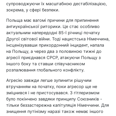
супроводжуючи їх масштабною дестабілізацією,
зокрема, у сфері безпеки.
Польща має вагомі причини для припинення
антиукраїнської риторики. Це стає особливо
актуальним напередодні 85-ї річниці початку
Другої світової війни. Тоді нацистська Німеччина,
інсценізувавши прикордонний інцидент, напала
на Польщу, а через два з половиною тижні до
агресії приєднався СРСР, атакуючи Польщу з
іншого боку та ставши співучасником
розпалювання глобального конфлікту.
Агресію завжди легше зупинити рішучим
втручанням на початку, поки агресор ще не
зміцнився і не пристосувався. З гітлеризмом
було покінчено завдяки принципу Союзників -
тільки беззастережна капітуляція Німеччини. Для
знищення путінізму наразі також немає іншого