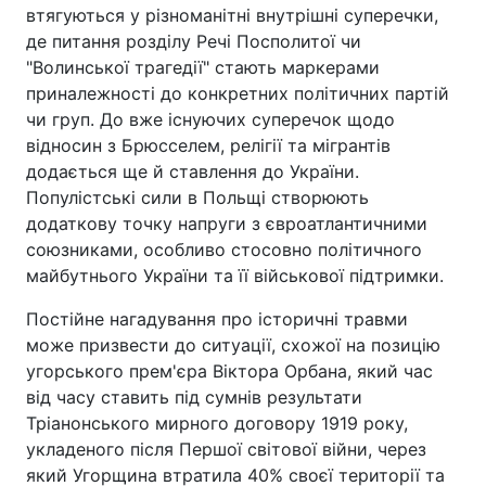
втягуються у різноманітні внутрішні суперечки,
де питання розділу Речі Посполитої чи
"Волинської трагедії" стають маркерами
приналежності до конкретних політичних партій
чи груп. До вже існуючих суперечок щодо
відносин з Брюсселем, релігії та мігрантів
додається ще й ставлення до України.
Популістські сили в Польщі створюють
додаткову точку напруги з євроатлантичними
союзниками, особливо стосовно політичного
майбутнього України та її військової підтримки.
Постійне нагадування про історичні травми
може призвести до ситуації, схожої на позицію
угорського прем'єра Віктора Орбана, який час
від часу ставить під сумнів результати
Тріанонського мирного договору 1919 року,
укладеного після Першої світової війни, через
який Угорщина втратила 40% своєї території та