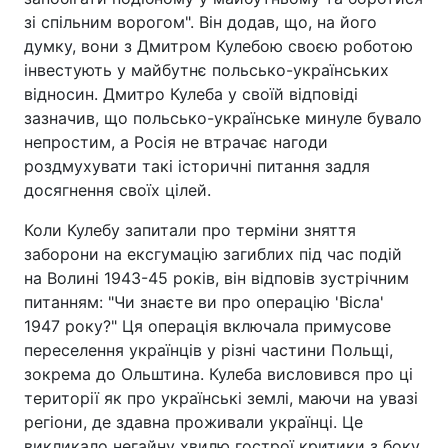
зі спільним ворогом". Він додав, що, на його
думку, вони з Дмитром Кулебою своєю роботою
інвестують у майбутнє польсько-українських
відносин. Дмитро Кулеба у своїй відповіді
зазначив, що польсько-українське минуле бувало
непростим, а Росія не втрачає нагоди
роздмухувати такі історичні питання задля
досягнення своїх цілей.
Коли Кулебу запитали про терміни зняття
заборони на ексгумацію загиблих під час подій
на Волині 1943-45 років, він відповів зустрічним
питанням: "Чи знаєте ви про операцію 'Вісла'
1947 року?" Ця операція включала примусове
переселення українців у різні частини Польщі,
зокрема до Ольштина. Кулеба висловився про ці
території як про українські землі, маючи на увазі
регіони, де здавна проживали українці. Це
викликало негайну хвилю гострої критики з боку