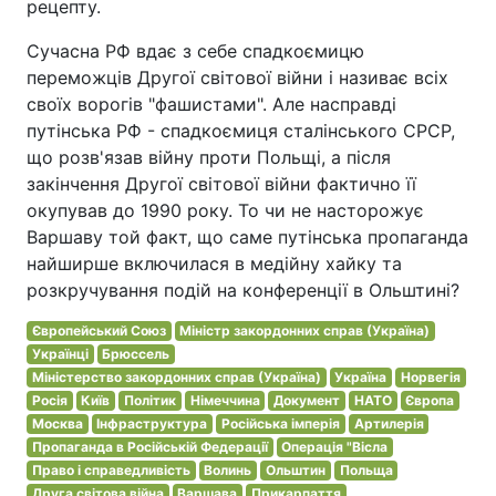
рецепту.
Сучасна РФ вдає з себе спадкоємицю
переможців Другої світової війни і називає всіх
своїх ворогів "фашистами". Але насправді
путінська РФ - спадкоємиця сталінського СРСР,
що розв'язав війну проти Польщі, а після
закінчення Другої світової війни фактично її
окупував до 1990 року. То чи не насторожує
Варшаву той факт, що саме путінська пропаганда
найширше включилася в медійну хайку та
розкручування подій на конференції в Ольштині?
Європейський Союз
Міністр закордонних справ (Україна)
Українці
Брюссель
Міністерство закордонних справ (Україна)
Україна
Норвегія
Росія
Київ
Політик
Німеччина
Документ
НАТО
Європа
Москва
Інфраструктура
Російська імперія
Артилерія
Пропаганда в Російській Федерації
Операція "Вісла
Право і справедливість
Волинь
Ольштин
Польща
Друга світова війна
Варшава
Прикарпаття