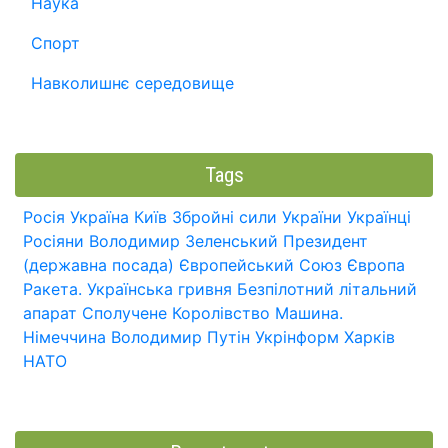
Наука
Спорт
Навколишнє середовище
Tags
Росія
Україна
Київ
Збройні сили України
Українці
Росіяни
Володимир Зеленський
Президент
(державна посада)
Європейський Союз
Європа
Ракета.
Українська гривня
Безпілотний літальний
апарат
Сполучене Королівство
Машина.
Німеччина
Володимир Путін
Укрінформ
Харків
НАТО