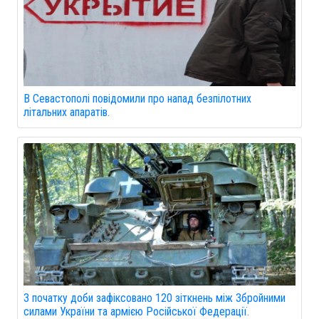
В Севастополі повідомили про напад безпілотних
літальних апаратів.
З початку доби зафіксовано 120 зіткнень між Збройними
силами України та армією Російської Федерації.