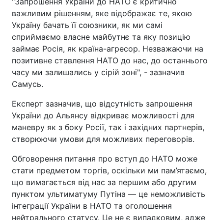
"Запрошення України до НАТО є критично
важливим рішенням, яке відображає те, якою
Україну бачать її союзники, як ми самі
сприймаємо власне майбутнє та яку позицію
займає Росія, як країна-агресор. Незважаючи на
позитивне ставлення НАТО до нас, до останнього
часу ми залишались у сірій зоні", - зазначив
Самусь.
Експерт зазначив, що відсутність запрошення
України до Альянсу відкриває можливості для
маневру як з боку Росії, так і західних партнерів,
створюючи умови для можливих переговорів.
Обговорення питання про вступ до НАТО може
стати предметом торгів, оскільки ми пам’ятаємо,
що вимагається від нас за першим або другим
пунктом ультиматуму Путіна — це неможливість
інтеграції України в НАТО та оголошення
нейтрального статусу. Це не є випадковим, адже