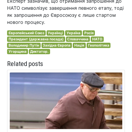
Експерт зазначив, що отримання запрошення до
НАТО символізує завершення певного етапу, тоді
як запрошення до Євросоюзу є лише стартом
нового процесу.
Європейський Союз
Українці
Україна
Росія
Президент (державна посада)
Словаччина
НАТО
Володимир Путін
Західна Європа
Нація
Геополітика
Угорщина
Диктатор.
Related posts