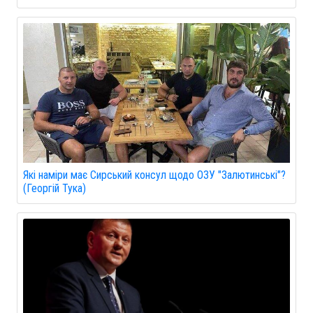
Які наміри має Сирський консул щодо ОЗУ "Залютинські"?
(Георгій Тука)