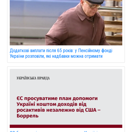
Додаткові виплати після 65 років: у Пенсійному фонді
України розповіли, які надбавки можна отримати