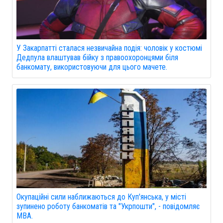
У Закарпатті сталася незвичайна подія: чоловік у костюмі
Дедпула влаштував бійку з правоохоронцями біля
банкомату, використовуючи для цього мачете.
Окупаційні сили наближаються до Куп'янська, у місті
зупинено роботу банкоматів та "Укрпошти", - повідомляє
МВА.