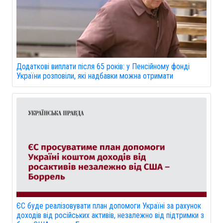
Додаткові виплати після 65 років: у Пенсійному фонді
України розповіли, які надбавки можна отримати
ЄС буде реалізовувати план допомоги Україні за рахунок
доходів від російських активів, незалежно від підтримки з