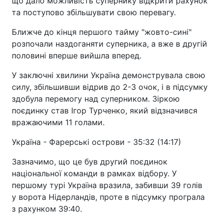
що дало можливість супернику відкрити рахунок
та поступово збільшувати свою перевагу.
Ближче до кінця першого тайму "жовто-сині"
розпочали наздоганяти суперника, а вже в другій
половині вперше вийшла вперед.
У заключні хвилини Україна демонструвала свою
силу, збільшивши відрив до 2-3 очок, і в підсумку
здобула перемогу над суперником. Зіркою
поєдинку став Ігор Турченко, який відзначився
вражаючими 11 голами.
Україна - Фарерські острови - 35:32 (14:17)
Зазначимо, що це був другий поєдинок
національної команди в рамках відбору. У
першому турі Україна вразила, забивши 39 голів
у ворота Нідерландів, проте в підсумку програла
з рахунком 39:40.