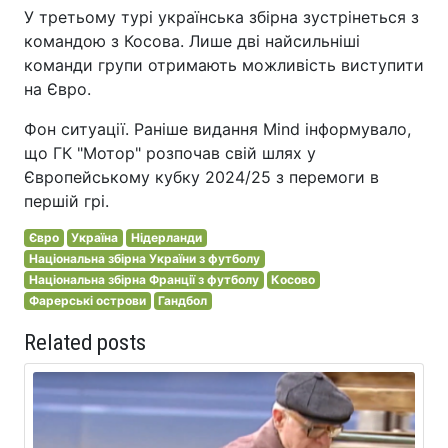
У третьому турі українська збірна зустрінеться з
командою з Косова. Лише дві найсильніші
команди групи отримають можливість виступити
на Євро.
Фон ситуації. Раніше видання Mind інформувало,
що ГК "Мотор" розпочав свій шлях у
Європейському кубку 2024/25 з перемоги в
першій грі.
Євро
Україна
Нідерланди
Національна збірна України з футболу
Національна збірна Франції з футболу
Косово
Фарерські острови
Гандбол
Related posts