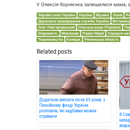
У Олексія Корнієнка залишилися мама, 
Збройні сили України
Україна
Музика
Львів
Ро
Державна прикордонна служба України
Ветерина
Олег Новгородський
Сільська рада (Україна)
По
Шеромете.
Миклашів
Різдво Марії
Середня шк
Тваринництво
Коледж
Рівненська область
Related posts
Додаткові виплати після 65 років: у
Пенсійному фонді України
розповіли, які надбавки можна
В Сев
отримати
напад
апарат