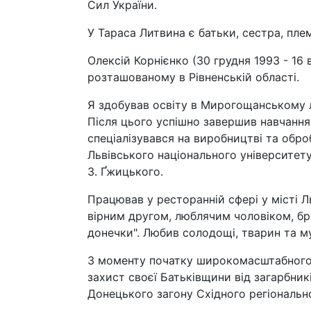
Сил України.
У Тараса Литвина є батьки, сестра, пле
Олексій Корнієнко (30 грудня 1993 - 16
розташованому в Рівненській області.
Я здобував освіту в Мирогощанському л
Після цього успішно завершив навчанн
спеціалізувався на виробництві та обро
Львівського національного університету
З. Ґжицького.
Працював у ресторанній сфері у місті Л
вірним другом, люблячим чоловіком, бр
донечки". Любив солодощі, тварин та му
З моменту початку широкомасштабного в
захист своєї Батьківщини від загарбник
Донецького загону Східного регіональн