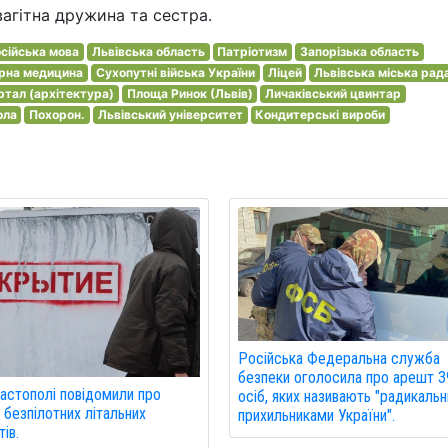
вагітна дружина та сестра.
сійська мова
Львівська область
Патріотизм
Запорізька область
рна медицина
Сухопутні війська України
Ліцей
Львівська міська рад
ртал (архітектура)
Площа Ринок (Львів)
Личаківський цвинтар
ола
Похорон.
Львівський університет
Кондитерські вироби
Російська Федеральна служба
безпеки оголосила про арешт 3
астополі повідомили про
осіб, яких називають "радикаль
 безпілотних літальних
прихильниками України".
ів.