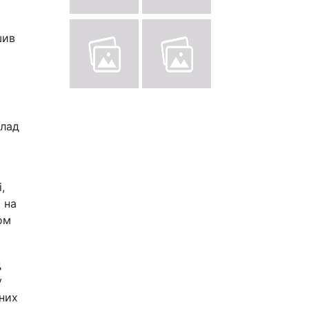
шив
клад
,
 на
ом
д
у
йних