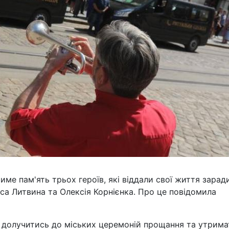
име пам'ять трьох героїв, які віддали свої життя зарад
са Литвина та Олексія Корнієнка. Про це повідомила
та долучитись до міських церемоній прощання та утрим