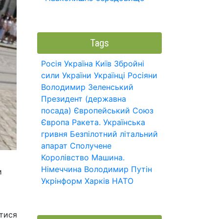
Tags
Росія
Україна
Київ
Збройні
сили України
Українці
Росіяни
Володимир Зеленський
Президент (державна
посада)
Європейський Союз
Європа
Ракета.
Українська
гривня
Безпілотний літальний
апарат
Сполучене
Королівство
Машина.
Німеччина
Володимир Путін
и
Укрінформ
Харків
НАТО
атися