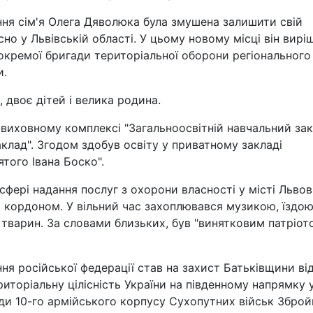
ня сім'я Олега Дяволюка була змушена залишити свій
но у Львівській області. У цьому новому місці він вирі
 окремої бригади територіальної оборони регіонального
и.
двоє дітей і велика родина.
виховному комплексі "Загальноосвітній навчальний за
заклад". Згодом здобув освіту у приватному закладі
того Івана Боско".
фері надання послуг з охорони власності у місті Львові
 кордоном. У вільний час захоплювався музикою, їздою
тварин. За словами близьких, був "винятковим патріот
я російської федерації став на захист Батьківщини ві
риторіальну цілісність України на південному напрямку 
ади 10-го армійського корпусу Сухопутних військ Збро