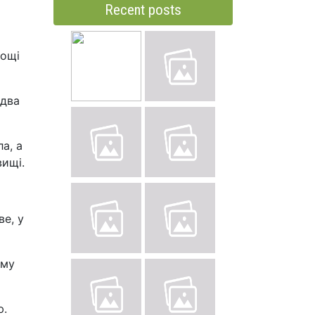
Recent posts
лощі
здва
а, а
вищі.
ве, у
ому
ю.