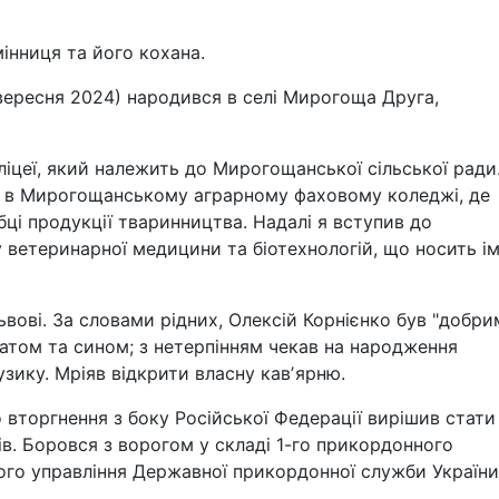
мінниця та його кохана.
 вересня 2024) народився в селі Мирогоща Друга,
іцеї, який належить до Мирогощанської сільської ради
я в Мирогощанському аграрному фаховому коледжі, де
бці продукції тваринництва. Надалі я вступив до
 ветеринарної медицини та біотехнологій, що носить ім’
ьвові. За словами рідних, Олексій Корнієнко був "добри
атом та сином; з нетерпінням чекав на народження
зику. Мріяв відкрити власну кавʼярню.
торгнення з боку Російської Федерації вирішив стати
ів. Боровся з ворогом у складі 1-го прикордонного
ого управління Державної прикордонної служби України