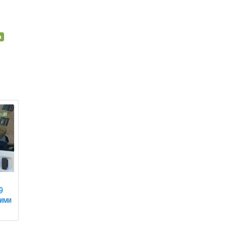
а
9
ними