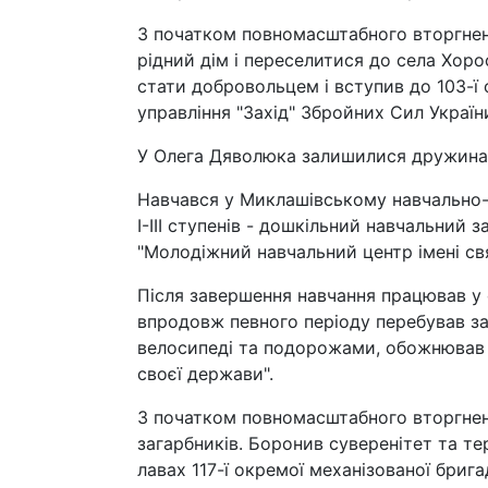
З початком повномасштабного вторгнен
рідний дім і переселитися до села Хорос
стати добровольцем і вступив до 103-ї
управління "Захід" Збройних Сил Україн
У Олега Дяволюка залишилися дружина, 
Навчався у Миклашівському навчально-
І-III ступенів - дошкільний навчальний 
"Молодіжний навчальний центр імені свя
Після завершення навчання працював у с
впродовж певного періоду перебував за
велосипеді та подорожами, обожнював 
своєї держави".
З початком повномасштабного вторгненн
загарбників. Боронив суверенітет та те
лавах 117-ї окремої механізованої бриг