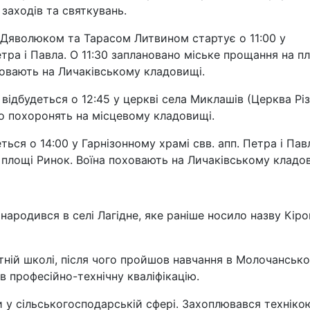
заходів та святкувань.
Дяволюком та Тарасом Литвином стартує о 11:00 у
тра і Павла. О 11:30 заплановано міське прощання на п
ховають на Личаківському кладовищі.
ідбудеться о 12:45 у церкві села Миклашів (Церква Рі
го похоронять на місцевому кладовищі.
ься о 14:00 у Гарнізонному храмі свв. апп. Петра і Павл
 площі Ринок. Воїна поховають на Личаківському кладо
народився в селі Лагідне, яке раніше носило назву Кіро
ітній школі, після чого пройшов навчання в Молочанськ
в професійно-технічну кваліфікацію.
у сільськогосподарській сфері. Захоплювався техніко