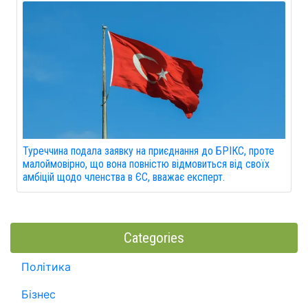
Туреччина подала заявку на приєднання до БРІКС, проте
малоймовірно, що вона повністю відмовиться від своїх
амбіцій щодо членства в ЄС, вважає експерт.
Categories
Політика
Бізнес