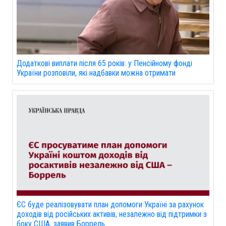
Додаткові виплати після 65 років: у Пенсійному фонді
України розповіли, які надбавки можна отримати
ЄС буде реалізовувати план допомоги Україні за рахунок
доходів від російських активів, незалежно від підтримки з
боку США, заявив Боррель.