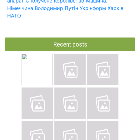
апарат
Сполучене Королівство
Машина.
Німеччина
Володимир Путін
Укрінформ
Харків
НАТО
Recent posts