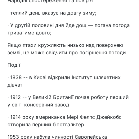
Народні спостереження та повір'я
· теплий день вказує на довгу зиму;
· У другій половині дня йде дощ — погана погода
триватиме довго;
Якщо птахи кружляють низько над поверхнею
землі, це може свідчити про погіршення погоди.
Події
· 1838 -- в Києві відкрили Інститут шляхетних
дівчат
· 1912 -- у Великій Британії почав роботу перший
у світі консервний завод
· 1914 року американка Мері Фелпс Джейкобс
створила перший бюстгальтер.
1953 року набула чинності Європейська