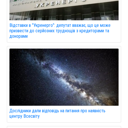
Відставки в "Укренерго": депутат вважає, що це може
призвести до серйозних труднощів з кредиторами та
донорами
Дослідники дали відповідь на питання про наявність
центру Всесвіту