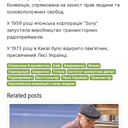
Конвенція, спрямована на захист прав людини та
основоположних свобод.
У 1959 році японська корпорація "Sony"
запустила виробництво транзисторних
радіоприймачів.
У 1973 році в Києві було відкрито пам'ятник,
присвячений Лесі Українці.
Сполучене Королівство
Київ
Американці
Японія
Корпорація
Хмарочос
Гігієна
Інститут шляхетних дівчат
Радіоприймач
Бюстгальтер
Леся Українка
Транзистор
Європейська конвенція з прав людини
Related posts