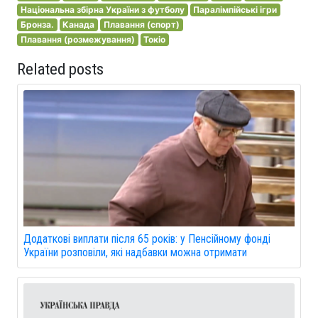
Національна збірна України з футболу
Паралімпійські ігри
Бронза.
Канада
Плавання (спорт)
Плавання (розмежування)
Токіо
Related posts
Додаткові виплати після 65 років: у Пенсійному фонді
України розповіли, які надбавки можна отримати