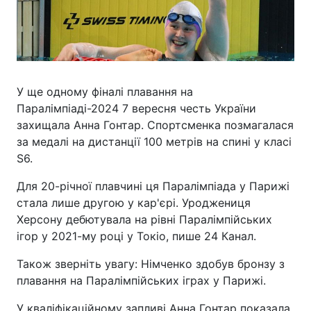
У ще одному фіналі плавання на
Паралімпіаді-2024 7 вересня честь України
захищала Анна Гонтар. Спортсменка позмагалася
за медалі на дистанції 100 метрів на спині у класі
S6.
Для 20-річної плавчині ця Паралімпіада у Парижі
стала лише другою у кар'єрі. Уроджениця
Херсону дебютувала на рівні Паралімпійських
ігор у 2021-му році у Токіо, пише 24 Канал.
Також зверніть увагу: Німченко здобув бронзу з
плавання на Паралімпійських іграх у Парижі.
У кваліфікаційному запливі Анна Гонтар показала