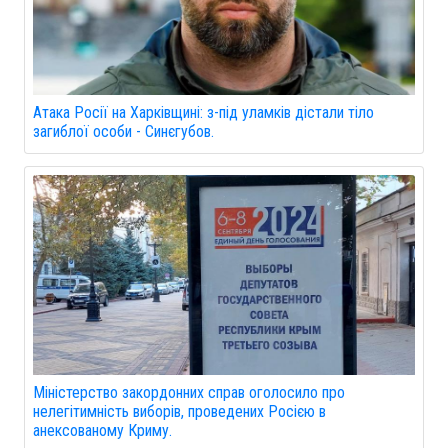
Атака Росії на Харківщині: з-під уламків дістали тіло
загиблої особи - Синєгубов.
Міністерство закордонних справ оголосило про
нелегітимність виборів, проведених Росією в
анексованому Криму.