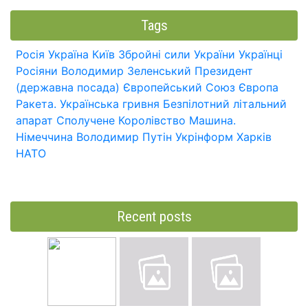
Tags
Росія
Україна
Київ
Збройні сили України
Українці
Росіяни
Володимир Зеленський
Президент
(державна посада)
Європейський Союз
Європа
Ракета.
Українська гривня
Безпілотний літальний
апарат
Сполучене Королівство
Машина.
Німеччина
Володимир Путін
Укрінформ
Харків
НАТО
Recent posts