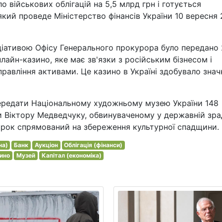
військових облігацій на 5,5 млрд грн і готується
 який проведе Міністерство фінансів України 10 вересня
іціативою Офісу Генерального прокурора було передано 
лайн-казино, яке має зв'язки з російським бізнесом і
правління активами. Це казино в Україні здобувало знач
ередати Національному художньому музею України 148
и Віктору Медведчуку, обвинуваченому у державній зра
рок спрямований на збереження культурної спадщини.
на)
Банк
Аукціон
Облігація (фінанси)
ино
Музей
Капітал (економіка)