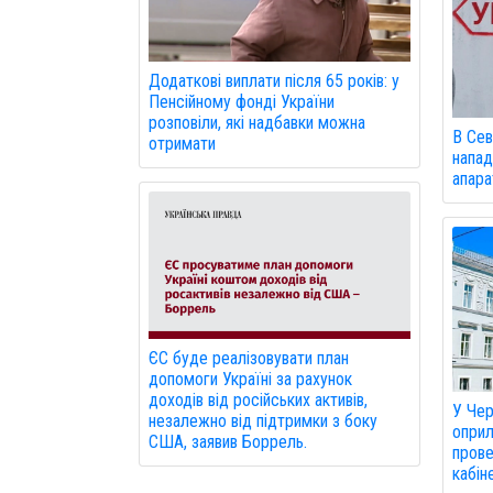
Додаткові виплати після 65 років: у
Пенсійному фонді України
розповіли, які надбавки можна
В Сев
отримати
напад
апарат
ЄС буде реалізовувати план
допомоги Україні за рахунок
доходів від російських активів,
У Чер
незалежно від підтримки з боку
оприл
США, заявив Боррель.
прове
кабін