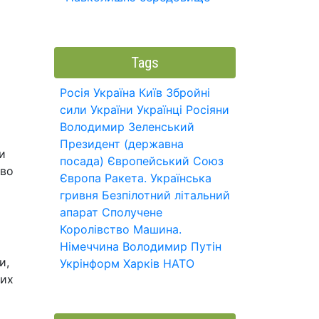
Tags
Росія
Україна
Київ
Збройні
сили України
Українці
Росіяни
Володимир Зеленський
Президент (державна
и
посада)
Європейський Союз
тво
Європа
Ракета.
Українська
гривня
Безпілотний літальний
апарат
Сполучене
Королівство
Машина.
Німеччина
Володимир Путін
и,
Укрінформ
Харків
НАТО
вих