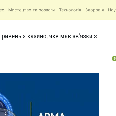
ес
Мистецтво та розваги
Технологія
Здоров'я
Нау
ривень з казино, яке має зв'язки з
Б