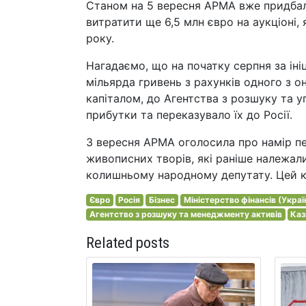
Станом на 5 вересня АРМА вже придбало 
витратити ще 6,5 млн євро на аукціоні,
року.
Нагадаємо, що на початку серпня за ін
мільярда гривень з рахунків одного з он
капіталом, до Агентства з розшуку та у
прибутки та переказувало їх до Росії.
3 вересня АРМА оголосила про намір п
живописних творів, які раніше належал
колишньому народному депутату. Цей к
Євро
Росія
Бізнес
Міністерство фінансів (Украї
Агентство з розшуку та менеджменту активів
Каз
Related posts