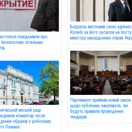
Боррель висловив свою вдячніс
Кулебі за його зусилля на посту
астополі повідомили про
міністра закордонних справ Укра
 безпілотних літальних
ів.
Парламент прийняв новий закон
щодо публічних закупівель: які
нігівській міській раді
будуть правила проведення
юднили коментар після
тендерів.
дення обшуків у робочому
еті Ломака.