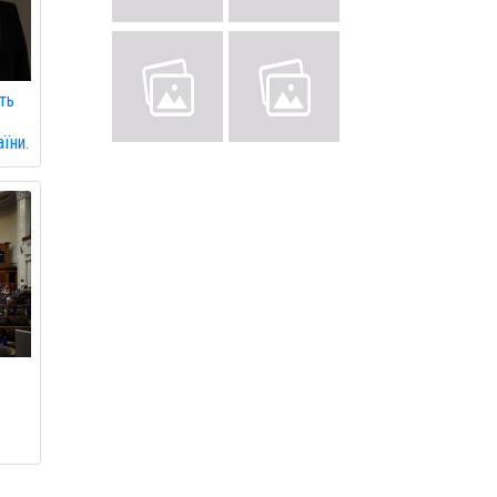
ть
їни.