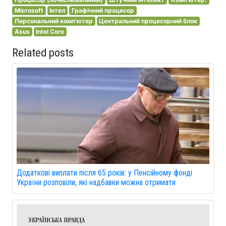
Microsoft
Інтел
Графічний процесор
Персональний комп'ютер
Центральний процесорний блок
Asus
Intel Core
Related posts
Додаткові виплати після 65 років: у Пенсійному фонді
України розповіли, які надбавки можна отримати