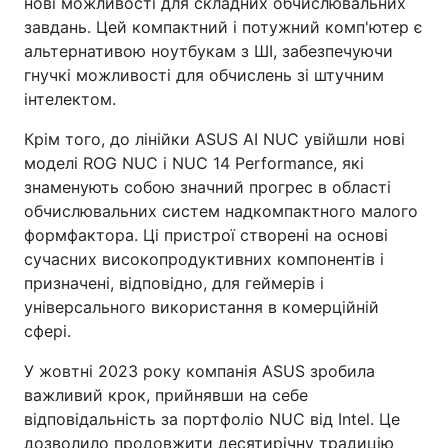
нові можливості для складних обчислювальних
завдань. Цей компактний і потужний комп'ютер є
альтернативою ноутбукам з ШІ, забезпечуючи
гнучкі можливості для обчислень зі штучним
інтелектом.
Крім того, до лінійки ASUS AI NUC увійшли нові
моделі ROG NUC і NUC 14 Performance, які
знаменують собою значний прогрес в області
обчислювальних систем надкомпактного малого
формфактора. Ці пристрої створені на основі
сучасних високопродуктивних компонентів і
призначені, відповідно, для геймерів і
універсального використання в комерційній
сфері.
У жовтні 2023 року компанія ASUS зробила
важливий крок, прийнявши на себе
відповідальність за портфоліо NUC від Intel. Це
дозволило продовжити десятирічну традицію