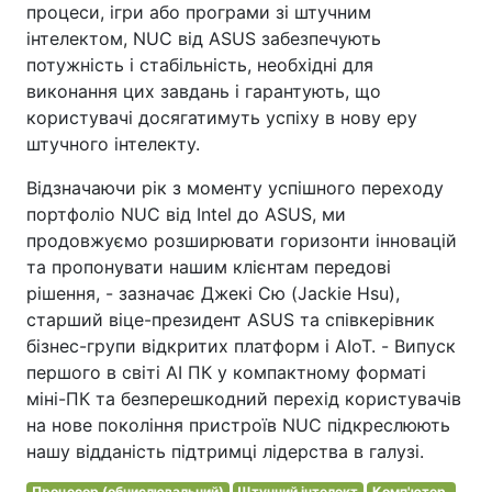
процеси, ігри або програми зі штучним
інтелектом, NUC від ASUS забезпечують
потужність і стабільність, необхідні для
виконання цих завдань і гарантують, що
користувачі досягатимуть успіху в нову еру
штучного інтелекту.
Відзначаючи рік з моменту успішного переходу
портфоліо NUC від Intel до ASUS, ми
продовжуємо розширювати горизонти інновацій
та пропонувати нашим клієнтам передові
рішення, - зазначає Джекі Сю (Jackie Hsu),
старший віце-президент ASUS та співкерівник
бізнес-групи відкритих платформ і AIoT. - Випуск
першого в світі AI ПК у компактному форматі
міні-ПК та безперешкодний перехід користувачів
на нове покоління пристроїв NUC підкреслюють
нашу відданість підтримці лідерства в галузі.
Процесор (обчислювальний)
Штучний інтелект
Комп'ютер.