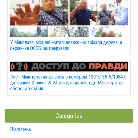
У Миколаєві місцеві жителі незаконно зрізали дерева, а
керівника ОСББ оштрафували.
Лист Міністерства фінансів з номером 10010-36-5/19847,
датований 2 липня 2024 року, надіслано до Міністерства
оборони України.
Categories
Політика