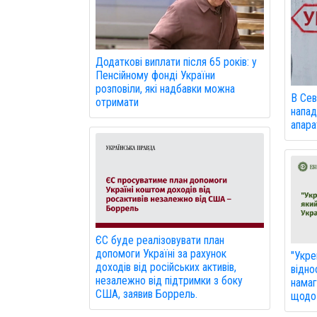
Додаткові виплати після 65 років: у
Пенсійному фонді України
розповіли, які надбавки можна
В Сев
отримати
напад
апарат
ЄС буде реалізовувати план
допомоги Україні за рахунок
"Укре
доходів від російських активів,
відно
незалежно від підтримки з боку
намаг
США, заявив Боррель.
щодо 