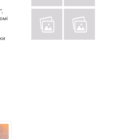
",
омі
нки