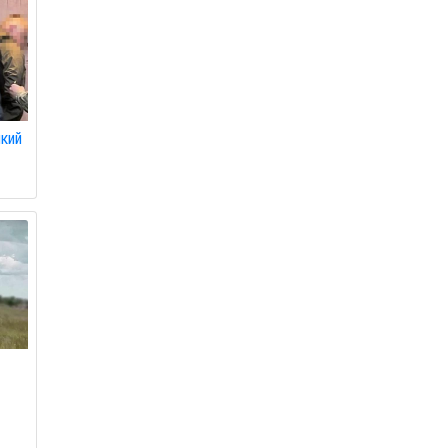
який
в