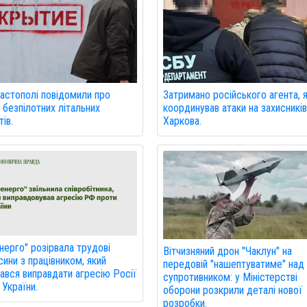
астополі повідомили про
Затримано російського агента, 
 безпілотних літальних
координував атаки на захисникі
ів.
Харкова.
нерго" розірвала трудові
Вітчизняний дрон "Чаклун" на
сини з працівником, який
передовій "нашептуватиме" над
ався виправдати агресію Росії
супротивником: у Міністерстві
України.
оборони розкрили деталі нової
розробки.