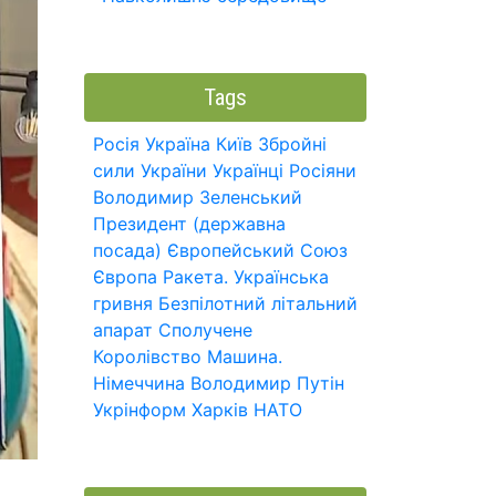
Tags
Росія
Україна
Київ
Збройні
сили України
Українці
Росіяни
Володимир Зеленський
Президент (державна
посада)
Європейський Союз
Європа
Ракета.
Українська
гривня
Безпілотний літальний
апарат
Сполучене
Королівство
Машина.
Німеччина
Володимир Путін
Укрінформ
Харків
НАТО