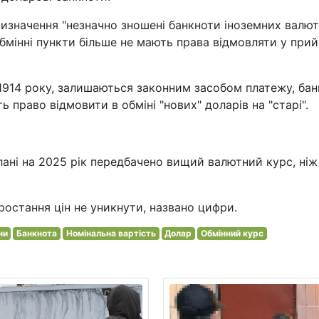
изначення "незначно зношені банкноти іноземних валют
бмінні пункти більше не мають права відмовляти у прий
 1914 року, залишаються законним засобом платежу, ба
ь право відмовити в обміні "нових" доларів на "старі".
лані на 2025 рік передбачено вищий валютний курс, ніж
ростання цін не уникнути, названо цифри.
ни
Банкнота
Номінальна вартість
Долар
Обмінний курс