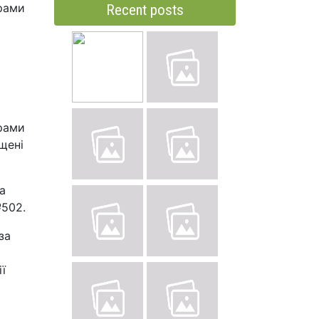
орами
Recent posts
орами
ущені
а
№502.
за
ї