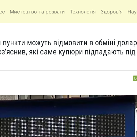
ес
Мистецтво та розваги
Технологія
Здоров'я
Нау
і пункти можуть відмовити в обміні долар
з'яснив, які саме купюри підпадають під
Б