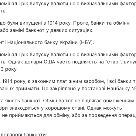
номінал і рік випуску валюти не є визначальними факт
ть.
що були випущені з 1914 року. Проте, банки та обмінні
або заміні банкнот у деяких ситуаціях.
ті Національного банку України (НБУ).
номінал і рік випуску валюти не є визначальними факт
ність. Однак долари США часто поділяють на "старі", вип
13 року.
 1914 року, є законним платіжним засобом, і всі банки т
язані їх приймати. Це закріплено у постанові Нацбанку 
а якість банкнот. Обмін валют не підлягає обмеженням 
юри знаходяться у хорошому стані. Однак можуть
и не приймаються для обміну, або за проведення операці
 доларові банкноти: