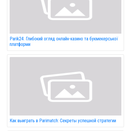
Parik24: Глибокий огляд онлайн-казино та букмекерської
платформи
Как выиграть в Parimatch: Секреты успешной стратегии