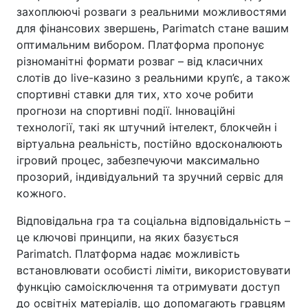
захоплюючі розваги з реальними можливостями
для фінансових звершень, Parimatch стане вашим
оптимальним вибором. Платформа пропонує
різноманітні формати розваг – від класичних
слотів до live-казино з реальними круп’є, а також
спортивні ставки для тих, хто хоче робити
прогнози на спортивні події. Інноваційні
технології, такі як штучний інтелект, блокчейн і
віртуальна реальність, постійно вдосконалюють
ігровий процес, забезпечуючи максимально
прозорий, індивідуальний та зручний сервіс для
кожного.
Відповідальна гра та соціальна відповідальність –
це ключові принципи, на яких базується
Parimatch. Платформа надає можливість
встановлювати особисті ліміти, використовувати
функцію самоісключення та отримувати доступ
до освітніх матеріалів, що допомагають гравцям