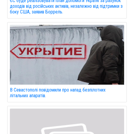
ЄС буде реалізовувати план допомоги Україні за рахунок
доходів від російських активів, незалежно від підтримки з
боку США, заявив Боррель.
В Севастополі повідомили про напад безпілотних
літальних апаратів.