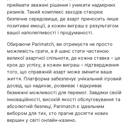
приймати зважені рішення і уникати надмірних
ризиків. Такий комплекс заходів створює
безпечне середовище, де азарт приносить лише
позитивні емоції, а кожен виграш є результатом
вашої наполегливості і продуманості.
Обираючи Parimatch, ви отримуєте не просто
можливість грати, а й шанс стати частиною
великої азартної спільноти, де кожна ставка – це
крок до успіху, а кожен виграш – підтвердження
того, що справжній азарт може змінити ваше
життя. Платформа забезпечує унікальний ігровий
досвід, що надихає, розвиває і відкриває
безмежні можливості для перемог. Завдяки своїй
інноваційності, високій якості обслуговування та
абсолютній безпеці, Parimatch є ідеальним
вибором для тих, хто прагне досягти нових
вершин у світі онлайн-казино.