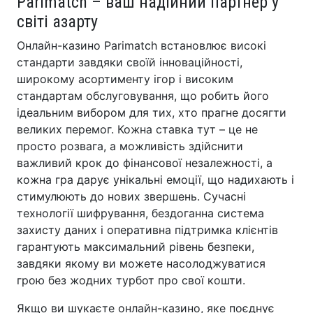
Parimatch – ваш надійний партнер у
світі азарту
Онлайн-казино Parimatch встановлює високі
стандарти завдяки своїй інноваційності,
широкому асортименту ігор і високим
стандартам обслуговування, що робить його
ідеальним вибором для тих, хто прагне досягти
великих перемог. Кожна ставка тут – це не
просто розвага, а можливість здійснити
важливий крок до фінансової незалежності, а
кожна гра дарує унікальні емоції, що надихають і
стимулюють до нових звершень. Сучасні
технології шифрування, бездоганна система
захисту даних і оперативна підтримка клієнтів
гарантують максимальний рівень безпеки,
завдяки якому ви можете насолоджуватися
грою без жодних турбот про свої кошти.
Якщо ви шукаєте онлайн-казино, яке поєднує