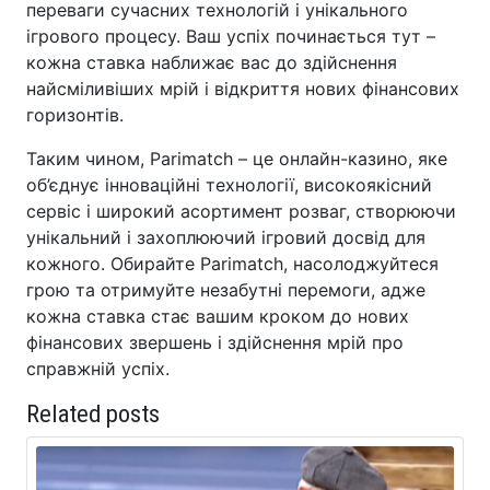
переваги сучасних технологій і унікального
ігрового процесу. Ваш успіх починається тут –
кожна ставка наближає вас до здійснення
найсміливіших мрій і відкриття нових фінансових
горизонтів.
Таким чином, Parimatch – це онлайн-казино, яке
об’єднує інноваційні технології, високоякісний
сервіс і широкий асортимент розваг, створюючи
унікальний і захоплюючий ігровий досвід для
кожного. Обирайте Parimatch, насолоджуйтеся
грою та отримуйте незабутні перемоги, адже
кожна ставка стає вашим кроком до нових
фінансових звершень і здійснення мрій про
справжній успіх.
Related posts