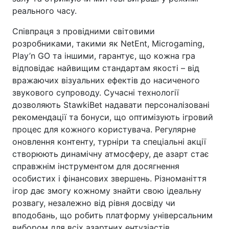
реального часу.
Співпраця з провідними світовими
розробниками, такими як NetEnt, Microgaming,
Play’n GO та іншими, гарантує, що кожна гра
відповідає найвищим стандартам якості – від
вражаючих візуальних ефектів до насиченого
звукового супроводу. Сучасні технології
дозволяють StawkiBet надавати персоналізовані
рекомендації та бонуси, що оптимізують ігровий
процес для кожного користувача. Регулярне
оновлення контенту, турніри та спеціальні акції
створюють динамічну атмосферу, де азарт стає
справжнім інструментом для досягнення
особистих і фінансових звершень. Різноманіття
ігор дає змогу кожному знайти свою ідеальну
розвагу, незалежно від рівня досвіду чи
вподобань, що робить платформу універсальним
вибором для всіх азартних ентузіастів.