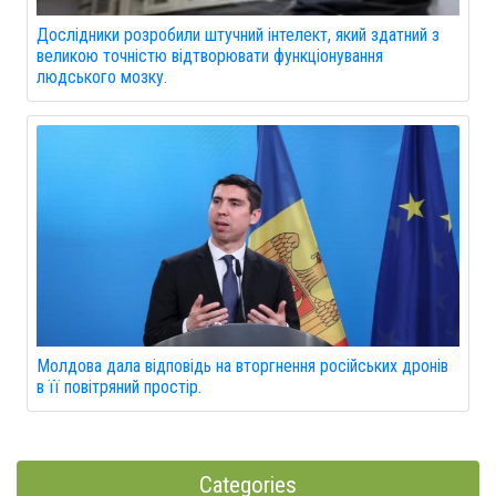
Дослідники розробили штучний інтелект, який здатний з
великою точністю відтворювати функціонування
людського мозку.
Молдова дала відповідь на вторгнення російських дронів
в її повітряний простір.
Categories