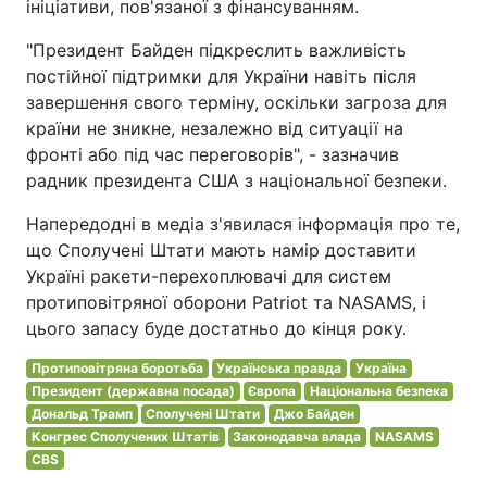
ініціативи, пов'язаної з фінансуванням.
"Президент Байден підкреслить важливість
постійної підтримки для України навіть після
завершення свого терміну, оскільки загроза для
країни не зникне, незалежно від ситуації на
фронті або під час переговорів", - зазначив
радник президента США з національної безпеки.
Напередодні в медіа з'явилася інформація про те,
що Сполучені Штати мають намір доставити
Україні ракети-перехоплювачі для систем
протиповітряної оборони Patriot та NASAMS, і
цього запасу буде достатньо до кінця року.
Протиповітряна боротьба
Українська правда
Україна
Президент (державна посада)
Європа
Національна безпека
Дональд Трамп
Сполучені Штати
Джо Байден
Конгрес Сполучених Штатів
Законодавча влада
NASAMS
CBS