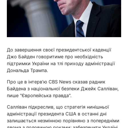
До завершення своєї президентської каденції
Джо Байден говоритиме про необхідність
підтримки України на тлі приходу адміністрації
Дональда Трампа.
Про це в інтерв'ю CBS News сказав радник
Байдена з національної безпеки Джейк Салліван,
пише "Європейська правда".
Салліван підкреслив, що стратегія нинішньої
адміністрації президента США в останні дні
залишається незмінною порівняно з попередніми
двома з половиною роками: забезпечити Україні