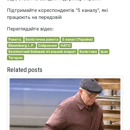
Підтримайте кореспондентів "5 каналу", які
працюють на передовій
Переглядайте відео:
Ракета.
Балістична ракета
5 канал (Україна)
Bloomberg L.P.
Озброєння
НАТО
Безпілотний бойовий літальний апарат
Балістика
Іран
Тегеран
Related posts