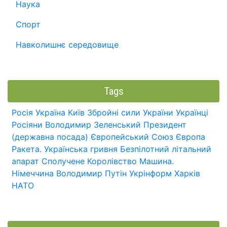
Наука
Спорт
Навколишнє середовище
Tags
Росія
Україна
Київ
Збройні сили України
Українці
Росіяни
Володимир Зеленський
Президент
(державна посада)
Європейський Союз
Європа
Ракета.
Українська гривня
Безпілотний літальний
апарат
Сполучене Королівство
Машина.
Німеччина
Володимир Путін
Укрінформ
Харків
НАТО