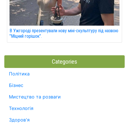
В Ужгороді презентували нову міні-скульптуру під назвою
"Міцний горішок".
Categories
Політика
Бізнес
Мистецтво та розваги
Технологія
Здоров'я