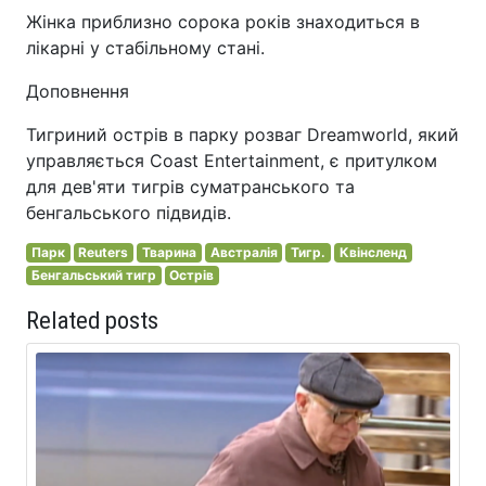
Жінка приблизно сорока років знаходиться в
лікарні у стабільному стані.
Доповнення
Тигриний острів в парку розваг Dreamworld, який
управляється Coast Entertainment, є притулком
для дев'яти тигрів суматранського та
бенгальського підвидів.
Парк
Reuters
Тварина
Австралія
Тигр.
Квінсленд
Бенгальський тигр
Острів
Related posts