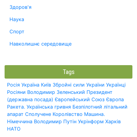
Здоров'я
Наука
Спорт
Навколишнє середовище
Tags
Росія
Україна
Київ
Збройні сили України
Українці
Росіяни
Володимир Зеленський
Президент
(державна посада)
Європейський Союз
Європа
Ракета.
Українська гривня
Безпілотний літальний
апарат
Сполучене Королівство
Машина.
Німеччина
Володимир Путін
Укрінформ
Харків
НАТО