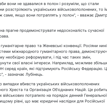
 аби вони не здавалися в полон і розуміли, що стали
ни розстрілюють українських військовополонених, то ї
 ж саме, якщо вони потраплять у полон", - вважає Дмит
на прагне продемонструвати недосконалість сучасної
рава.
уманітарне право та Женевські конвенції. Росіяни нині
истеми міжнародного гуманітарного права, демонструюч
 необхідно реформувати, і під час таких змін,
унути свої власні інтереси. Наприклад, можливе збільш
ОН серед країн, які підтримують Російську Федерацію. 
", - зазначає Лубінець.
о випадки вбивств українських військовополонених
го Хреста та Організація Об'єднаних Націй. Це робит
их військових потрапило на порядок денний Генеральної
ищому рівні, що має юридичні наслідки для Російської