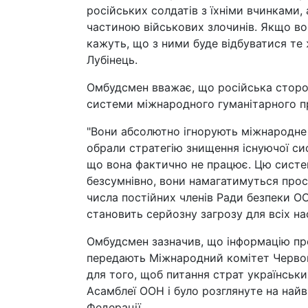
російських солдатів з їхніми вчинками,
частиною військових злочинів. Якщо во
кажуть, що з ними буде відбуватися те
Лубінець.
Омбудсмен вважає, що російська сторо
системи міжнародного гуманітарного п
"Вони абсолютно ігнорують міжнародне г
обрали стратегію знищення існуючої с
що вона фактично не працює. Цю систему
безсумнівно, вони намагатимуться прос
числа постійних членів Ради безпеки О
становить серйозну загрозу для всіх нас
Омбудсмен зазначив, що інформацію пр
передають Міжнародний комітет Червоно
для того, щоб питання страт українськ
Асамблеї ООН і було розглянуте на найв
Федерації.