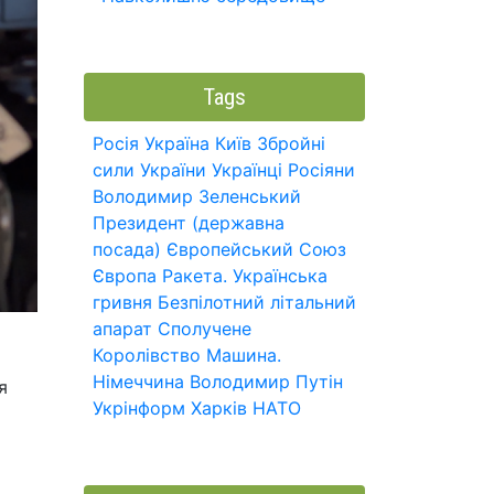
Tags
Росія
Україна
Київ
Збройні
сили України
Українці
Росіяни
Володимир Зеленський
Президент (державна
посада)
Європейський Союз
Європа
Ракета.
Українська
гривня
Безпілотний літальний
апарат
Сполучене
Королівство
Машина.
Німеччина
Володимир Путін
я
Укрінформ
Харків
НАТО