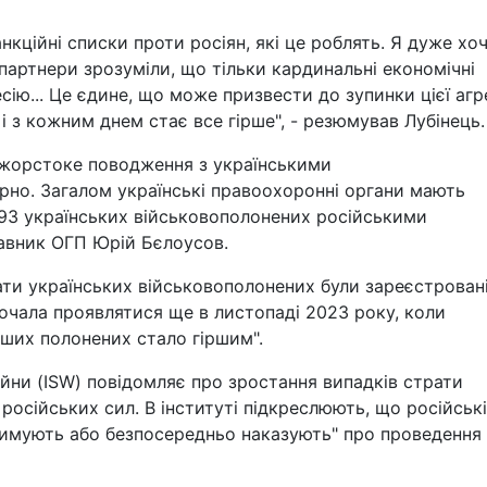
кційні списки проти росіян, які це роблять. Я дуже хоч
артнери зрозуміли, що тільки кардинальні економічні
ію... Це єдине, що може призвести до зупинки цієї агре
 і з кожним днем стає все гірше", - резюмував Лубінець.
 жорстоке поводження з українськими
рно. Загалом українські правоохоронні органи мають
3 українських військовополонених російськими
авник ОГП Юрій Бєлоусов.
ати українських військовополонених були зареєстровані
почала проявлятися ще в листопаді 2023 року, коли
аших полонених стало гіршим".
йни (ISW) повідомляє про зростання випадків страти
російських сил. В інституті підкреслюють, що російські
римують або безпосередньо наказують" про проведення