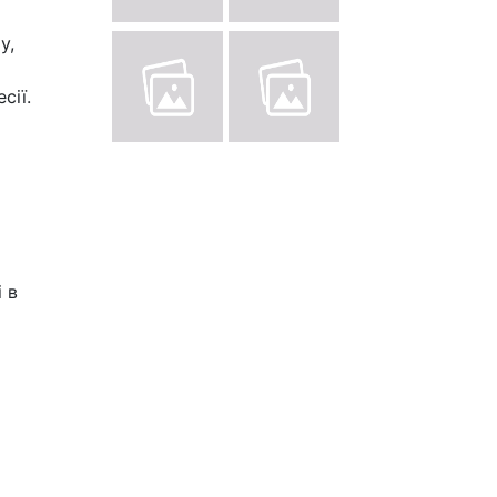
у,
сії.
 в