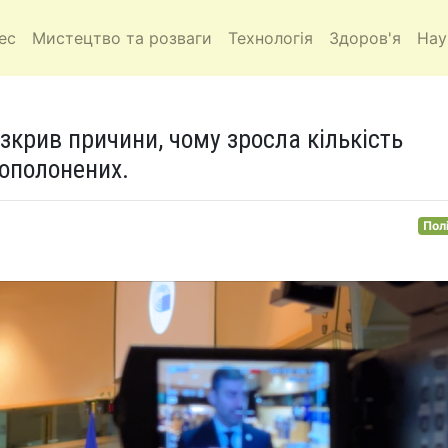
ес
Мистецтво та розваги
Технологія
Здоров'я
Нау
озкрив причини, чому зросла кількість
вополонених.
Пол