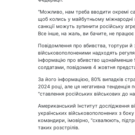
"Можливо, нам треба вводити окремі сан
щоб колись у майбутньому міжнародні п
санкції можуть зупинити російську агрес
Все інше, на жаль, ви бачите, не працює
Повідомлення про вбивства, тортури й
військовополоненими надходять регуля
інформацію про вбивство щонайменше 9
солдатами, повідомив 4 жовтня предст
За його інформацією, 80% випадків стр
2024 році, але ця негативна тенденція 
"ставлення російських військових до н
Американський Інститут дослідження ві
українських військовополонених з боку 
командири, імовірно, "схвалюють, підт
таких розстрілів.