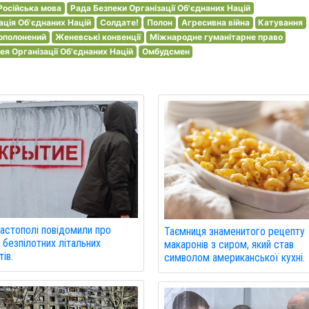
Російська мова
Рада Безпеки Організації Об'єднаних Націй
ація Об'єднаних Націй
Солдате!
Полон
Агресивна війна
Катування
ополонений
Женевські конвенції
Міжнародне гуманітарне право
я Організації Об'єднаних Націй
Омбудсмен
астополі повідомили про
Таємниця знаменитого рецепту
 безпілотних літальних
макаронів з сиром, який став
ів.
символом американської кухні.