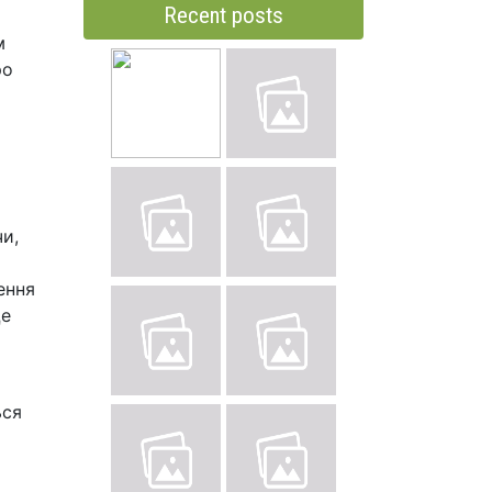
Recent posts
м
ро
и,
ення
Це
ься