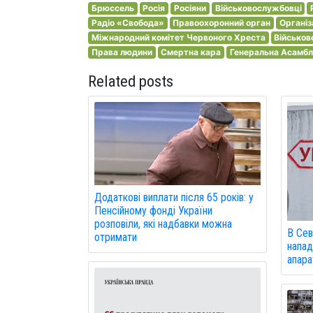
Брюссель
Росія
Росіяни
Військовослужбовці
Радіо «Свобода»
Правоохоронний орган
Організ
Міжнародний комітет Червоного Хреста
Військов
Права людини
Смертна кара
Генеральна Асамбле
Related posts
Додаткові виплати після 65 років: у
Пенсійному фонді України
розповіли, які надбавки можна
В Сев
отримати
напад
апарат