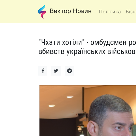
Вектор Новин
Політика
Бізн
"Чхати хотіли" - омбудсмен р
вбивств українських військо