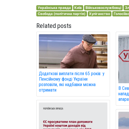
Українська правда
Київ
Військовослужбовці
Зл
Свобода (політична партія)
Хуліганство
Голосіїв
Related posts
Додаткові виплати після 65 років: у
Пенсійному фонді України
розповіли, які надбавки можна
В Сев
отримати
напад
апарат