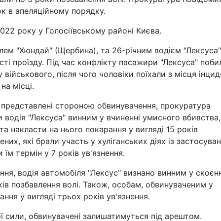
к в апеляційному порядку.
022 року у Голосіївському районі Києва.
лем "Хюндай" (Щербина), та 26-річним водієм "Лексуса"
і проїзду. Під час конфлікту пасажири "Лексуса" поби
 військового, після чого чоловіки поїхали з місця інцид
на місці.
ли представлені стороною обвинувачення, прокуратура
 водія "Лексуса" винним у вчиненні умисного вбивства,
а накласти на нього покарання у вигляді 15 років
них, які брали участь у хуліганських діях із застосува
їм термін у 7 років ув'язнення.
ання, водія автомобіля "Лексус" визнано винним у скоєнн
ів позбавлення волі. Також, особам, обвинуваченим у
ання у вигляді трьох років ув'язнення.
ї сили, обвинувачені залишатимуться під арештом.