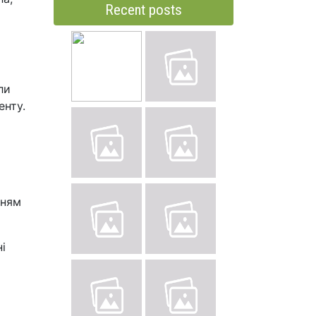
Recent posts
ли
енту.
нням
і