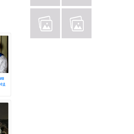
ив
ред