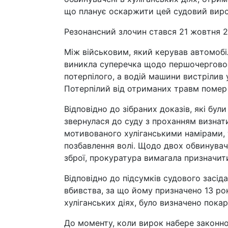
що планує оскаржити цей судовий виро
Резонансний злочин стався 21 жовтня 2
Між військовим, який керував автомобі
виникла суперечка щодо першочерговост
потерпілого, а водій машини вистрілив у
Потерпілий від отриманих травм помер 
Відповідно до зібраних доказів, які бу
звернулася до суду з проханням визнати
мотивованого хуліганськими намірами, т
позбавлення волі. Щодо двох обвинуваче
зброї, прокуратура вимагала призначити 
Відповідно до підсумків судового засід
вбивства, за що йому призначено 13 рок
хуліганських діях, було визначено покар
До моменту, коли вирок набере законно