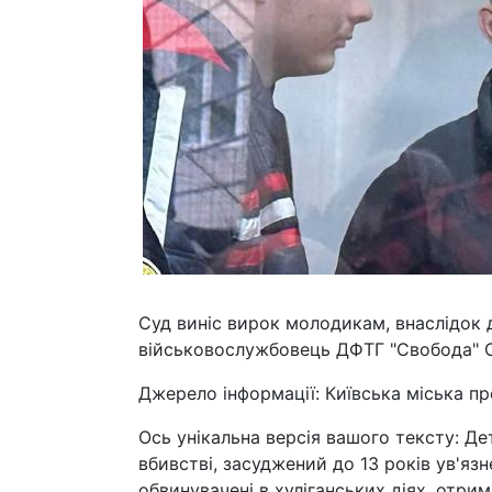
Суд виніс вирок молодикам, внаслідок д
військовослужбовець ДФТГ "Свобода" 
Джерело інформації: Київська міська пр
Ось унікальна версія вашого тексту: Де
вбивстві, засуджений до 13 років ув'язн
обвинувачені в хуліганських діях, отри