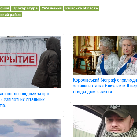
очин
Прокуратура
Ув'язнення
Київська область
ський район
Королівський біограф оприлюдн
останні нотатки Єлизавети II пе
її відходом з життя.
астополі повідомили про
 безпілотних літальних
ів.