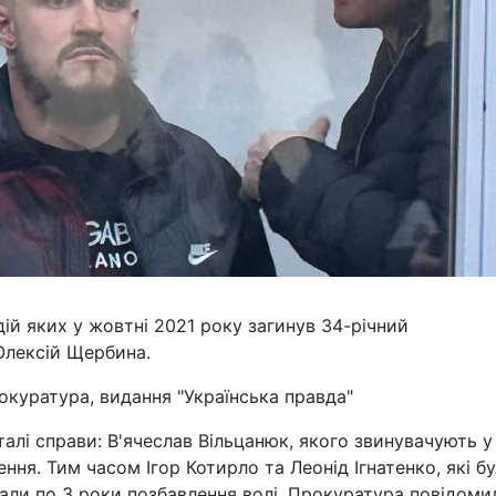
ій яких у жовтні 2021 року загинув 34-річний
Олексій Щербина.
окуратура, видання "Українська правда"
талі справи: В'ячеслав Вільцанюк, якого звинувачують у
ення. Тим часом Ігор Котирло та Леонід Ігнатенко, які б
мали по 3 роки позбавлення волі. Прокуратура повідоми