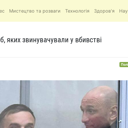
ес
Мистецтво та розваги
Технологія
Здоров'я
Нау
б, яких звинувачували у вбивстві
Пол