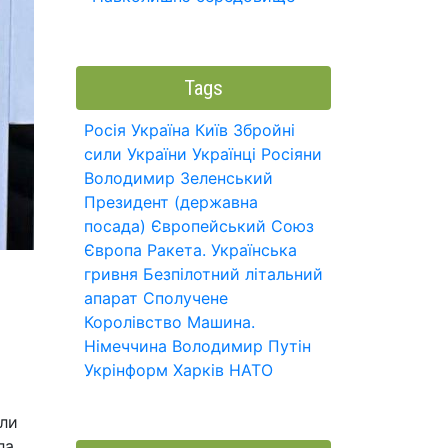
Tags
Росія
Україна
Київ
Збройні
сили України
Українці
Росіяни
Володимир Зеленський
Президент (державна
посада)
Європейський Союз
Європа
Ракета.
Українська
гривня
Безпілотний літальний
апарат
Сполучене
Королівство
Машина.
Німеччина
Володимир Путін
Укрінформ
Харків
НАТО
ули
ла,