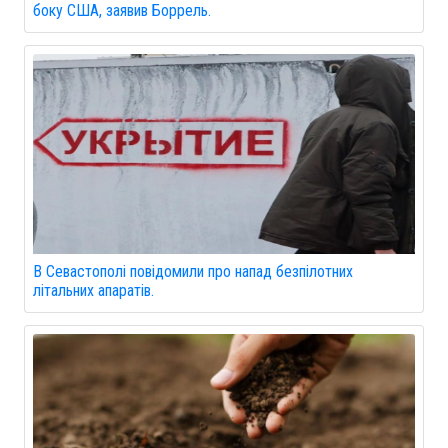
боку США, заявив Боррель.
В Севастополі повідомили про напад безпілотних
літальних апаратів.