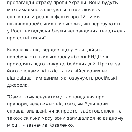
пропаганди страху проти України. Вони будуть
максимально залякувати, намагаючись
спотворити реальні факти про 12 тисяч
північнокорейських військових, які перебувають
у Росії, вигадуючи безліч неправдивих тверджень
про сотні тисяч".
Коваленко підтвердив, що у Росії дійсно
перебувають військовослужбовці КНДР, які
проходять підготовку до бойових дій. Проте, за
його словами, кількість цих військових не
відповідає тим даним, які озвучують російські
джерела.
"Саме тому існуватимуть оповідання про
прапори, незалежно від того, чи були вони
справді вивішені, чи ж просто 'зафотошоплені', а
також скільки часу вони залишалися на видному
місці," - зазначив Коваленко.