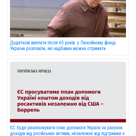
Додаткові виплати після 65 років: у Пенсійному фонді
України розповіли, які надбавки можна отримати
ЄС буде реалізовувати план допомоги Україні за рахунок
доходів від російських активів, незалежно від підтримки з