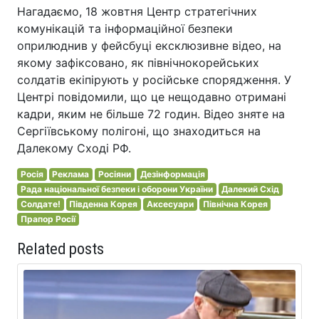
Нагадаємо, 18 жовтня Центр стратегічних
комунікацій та інформаційної безпеки
оприлюднив у фейсбуці ексклюзивне відео, на
якому зафіксовано, як північнокорейських
солдатів екіпірують у російське спорядження. У
Центрі повідомили, що це нещодавно отримані
кадри, яким не більше 72 годин. Відео зняте на
Сергіївському полігоні, що знаходиться на
Далекому Сході РФ.
Росія
Реклама
Росіяни
Дезінформація
Рада національної безпеки і оборони України
Далекий Схід
Солдате!
Південна Корея
Аксесуари
Північна Корея
Прапор Росії
Related posts