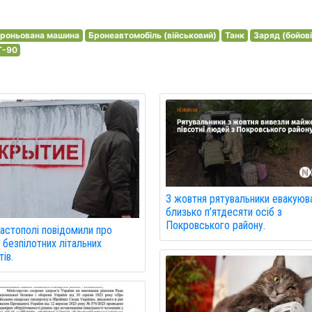
броньована машина
Бронеавтомобіль (військовий)
Танк
Заряд (бойові 
T-90
З жовтня рятувальники евакуюв
близько п’ятдесяти осіб з
Покровського району.
астополі повідомили про
 безпілотних літальних
ів.