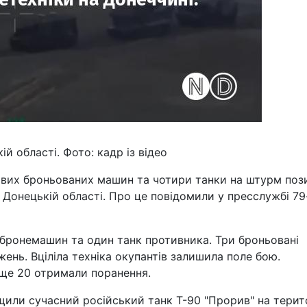
й області. Фото: кадр із відео
ових броньованих машин та чотири танки на штурм поз
Донецькій області. Про це повідомили у пресслужбі 79
ь бронемашин та один танк противника. Три броньовані
ень. Вціліла техніка окупантів залишила поле бою.
 ще 20 отримали поранення.
щили сучасний російський танк Т-90 "Прорив" на терит