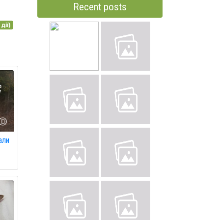
Recent posts
дії)
али