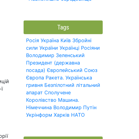
Tags
Росія
Україна
Київ
Збройні
сили України
Українці
Росіяни
Володимир Зеленський
Президент (державна
посада)
Європейський Союз
Європа
Ракета.
Українська
ицій
гривня
Безпілотний літальний
-ї
апарат
Сполучене
Королівство
Машина.
Німеччина
Володимир Путін
Укрінформ
Харків
НАТО
орії