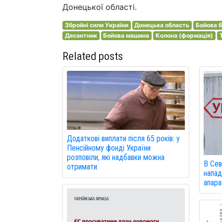
Донецької області.
Збройні сили України
Донецька область
Бойова 
Десантник
Бойова машина
Колона (формація)
Related posts
Додаткові виплати після 65 років: у
Пенсійному фонді України
розповіли, які надбавки можна
В Сев
отримати
напад
апарат