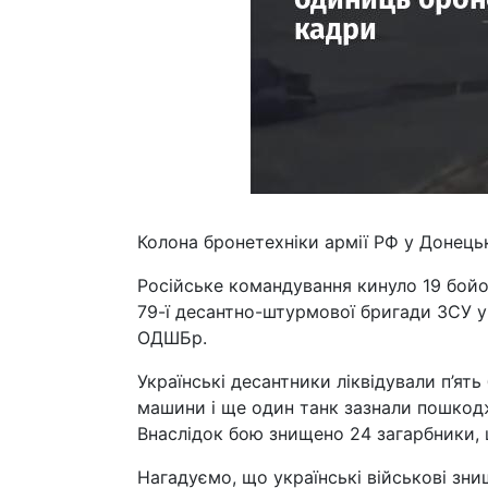
Колона бронетехніки армії РФ у Донецькі
Російське командування кинуло 19 бой
79-ї десантно-штурмової бригади ЗСУ у 
ОДШБр.
Українські десантники ліквідували п’ят
машини і ще один танк зазнали пошкодж
Внаслідок бою знищено 24 загарбники,
Нагадуємо, що українські військові зни