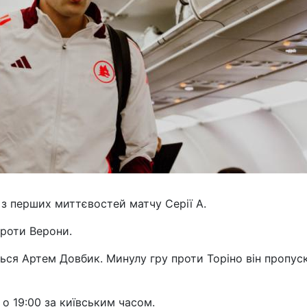
 з перших миттєвостей матчу Серії А.
проти Верони.
иться Артем Довбик. Минулу гру проти Торіно він пропус
о 19:00 за київським часом.