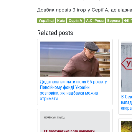
Довбик провів 9 ігор у Серії А, де відзн
Українці
Київ
Серія A
А.С. Рома
Верона
ФК "
Related posts
Додаткові виплати після 65 років: у
Пенсійному фонді України
розповіли, які надбавки можна
В Сев
отримати
напад
апарат