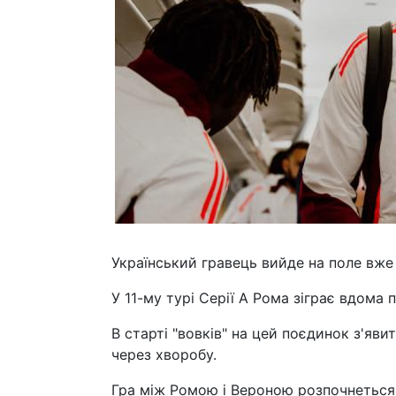
Український гравець вийде на поле вже
У 11-му турі Серії А Рома зіграє вдома 
В старті "вовків" на цей поєдинок з'яв
через хворобу.
Гра між Ромою і Вероною розпочнеться 