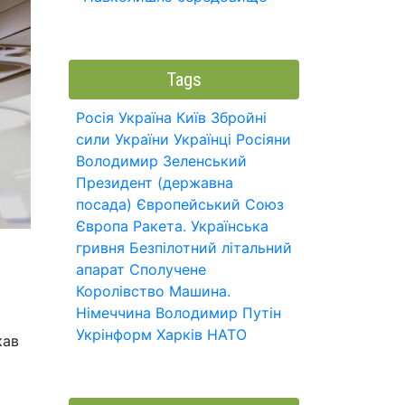
Tags
Росія
Україна
Київ
Збройні
сили України
Українці
Росіяни
Володимир Зеленський
Президент (державна
посада)
Європейський Союз
Європа
Ракета.
Українська
гривня
Безпілотний літальний
апарат
Сполучене
Королівство
Машина.
Німеччина
Володимир Путін
Укрінформ
Харків
НАТО
кав