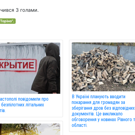
ачився 3 голами.
Торіно".
В Україні планують вводити
астополі повідомили про
покарання для громадян за
 безпілотних літальних
зберігання дров без відповідних
ів.
документів. Це викликало
обговорення у новинах Рівного 
області.