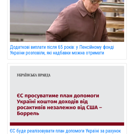
Додаткові виплати після 65 років: у Пенсійному фонді
України розповіли, які надбавки можна отримати
ЄС буде реалізовувати план допомоги Україні за рахунок