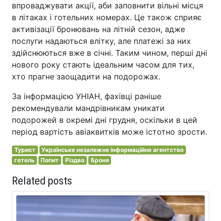
впроваджувати акції, аби заповнити вільні місця
в літаках і готельних номерах. Це також сприяє
активізації бронювань на літній сезон, адже
послуги надаються влітку, але платежі за них
здійснюються вже в січні. Таким чином, перші дні
нового року стають ідеальним часом для тих,
хто прагне заощадити на подорожах.
За інформацією УНІАН, фахівці раніше
рекомендували мандрівникам уникати
подорожей в окремі дні грудня, оскільки в цей
період вартість авіаквитків може істотно зрости.
Турист
Українське незалежне інформаційне агентство
готель
Попит
Різдво
Броня
Related posts