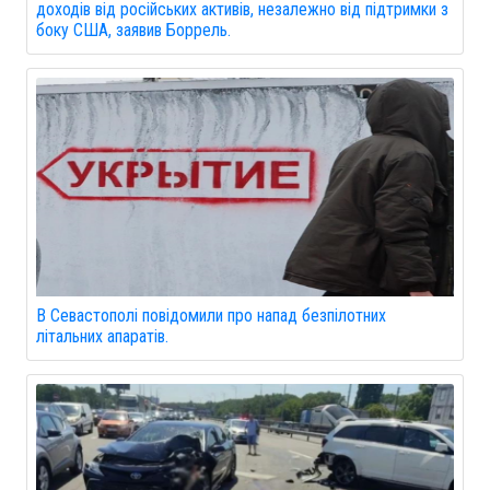
доходів від російських активів, незалежно від підтримки з
боку США, заявив Боррель.
В Севастополі повідомили про напад безпілотних
літальних апаратів.