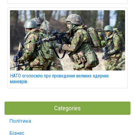
НАТО оголосило про проведення великих ядерних
маневрів.
Categories
Політика
Бізнес