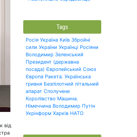
Tags
Росія
Україна
Київ
Збройні
сили України
Українці
Росіяни
Володимир Зеленський
Президент (державна
посада)
Європейський Союз
Європа
Ракета.
Українська
гривня
Безпілотний літальний
апарат
Сполучене
Королівство
Машина.
Німеччина
Володимир Путін
Укрінформ
Харків
НАТО
к від
стра