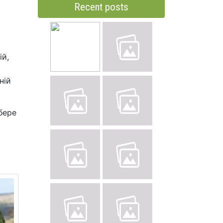
Recent posts
ій,
ній
бере