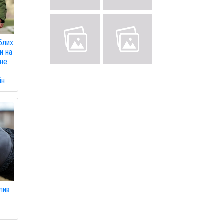
блих
и на
 не
йн
лив