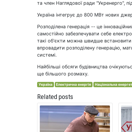
та член Наглядової ради "Укренерго", пі
Україна інтегрує до 800 МВт нових джер
Розподілена генерація -- це інноваційн
самостійно забезпечувати себе електрое
такі об'єкти можна швидше встановити н
впровадити розподілену генерацію, мат
системі.
Найбільші обсяги будівництва очікуютьс
ще більшого розмаху.
Україна
Електрична енергія
Національна енерге
Related posts