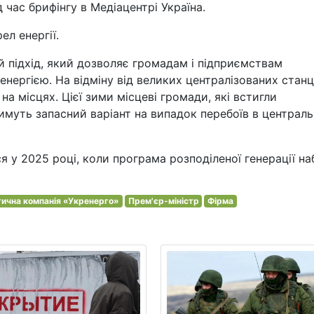
д час брифінгу в Медіацентрі Україна.
ел енергії.
ий підхід, який дозволяє громадам і підприємствам
нергією. На відміну від великих централізованих станц
а місцях. Цієї зими місцеві громади, які встигли
имуть запасний варіант на випадок перебоїв в централь
я у 2025 році, коли програма розподіленої генерації на
тична компанія «Укренерго»
Прем'єр-міністр
Фірма