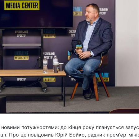
з новими потужностями: до кінця року планується запус
ції. Про це повідомив Юрій Бойко, радник прем'єр-міні