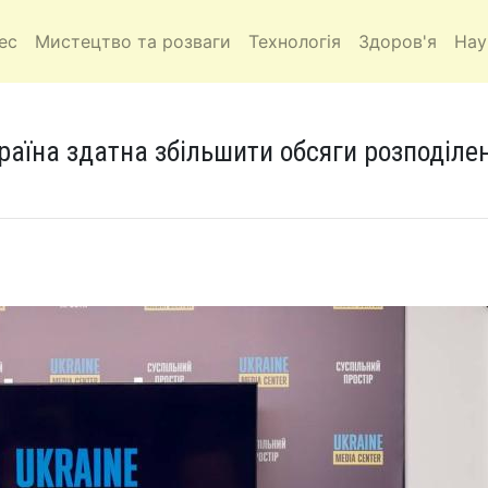
ес
Мистецтво та розваги
Технологія
Здоров'я
Нау
аїна здатна збільшити обсяги розподілен