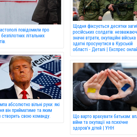
Щодня фіксується десятки заги
астополі повідомили про
російських солдатів: незважаюч
 безпілотних літальних
значні втрати, окупаційні війська
ів.
здатні просунутися в Курській
області - Деталі | Експрес онла
мпа абсолютно вільні руки: які
ня він прийматиме та яким
 створить свою команду.
Що варто врахувати батькам: вп
війни та окупації на психічне
здоров'я дітей | УНН