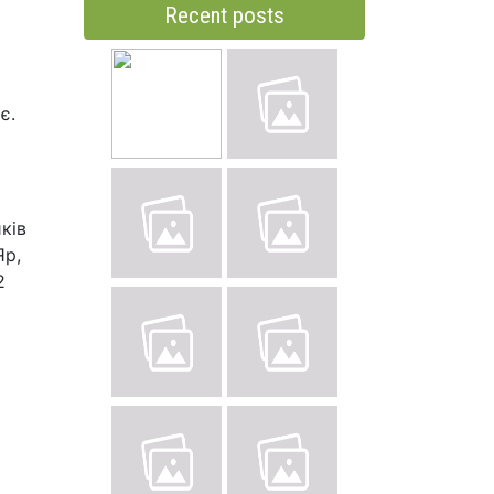
Recent posts
є.
ків
Яр,
2