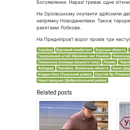
Богоявленки. Наразі триває одне зіткне
На Оріхівському окупанти здійснили дві
напрямку Новоданилівки. Також терори
ракетами Лобкове.
На Придніпров'ї ворог провів три наст
Українці
Ворожий комбатант
Курська область
Генеральний штаб Збройних сил України
Новогрод
Лиманське (селище міського типу)
Лозова
Черні
Авіаудар
Павлівка, Волинська область
Івано-Дар
Кіндратівка (Сумський район)
Крутий Яр (Покров
Новоторецьке (Добропільський район)
Related posts