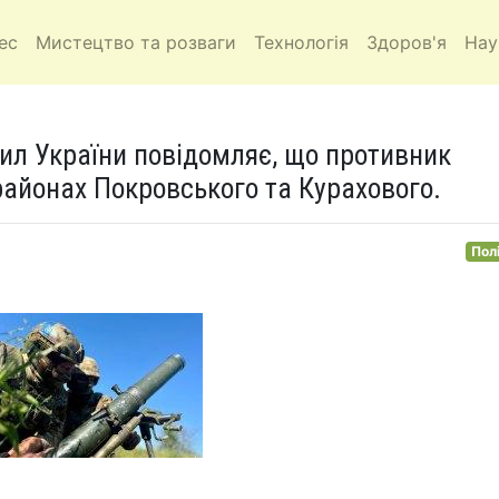
ес
Мистецтво та розваги
Технологія
Здоров'я
Нау
ил України повідомляє, що противник
районах Покровського та Курахового.
Пол