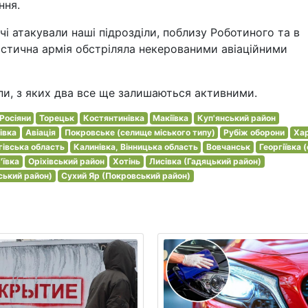
ння.
чі атакували наші підрозділи, поблизу Роботиного та в
стична армія обстріляла некерованими авіаційними
упи, з яких два все ще залишаються активними.
Росіяни
Торецьк
Костянтинівка
Макіївка
Куп'янський район
івка
Авіація
Покровське (селище міського типу)
Рубіж оборони
Хар
гівська область
Калинівка, Вінницька область
Вовчанськ
Георгіївка 
'ївка
Оріхівський район
Хотінь
Лисівка (Гадяцький район)
ський район)
Сухий Яр (Покровський район)