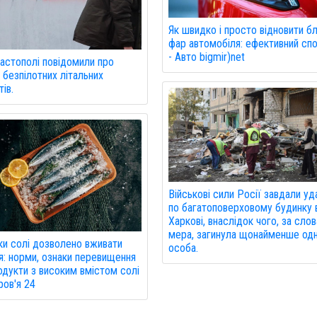
Як швидко і просто відновити б
фар автомобіля: ефективний спо
- Авто bigmir)net
астополі повідомили про
 безпілотних літальних
ів.
Військові сили Росії завдали уд
по багатоповерховому будинку 
Харкові, внаслідок чого, за сло
мера, загинула щонайменше од
ки солі дозволено вживати
особа.
: норми, ознаки перевищення
одукти з високим вмістом солі
ров'я 24