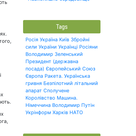
ють
Tags
ях.
Росія
Україна
Київ
Збройні
того,
сили України
Українці
Росіяни
Володимир Зеленський
Президент (державна
посада)
Європейський Союз
і
Європа
Ракета.
Українська
гривня
Безпілотний літальний
апарат
Сполучене
ах
Королівство
Машина.
ають.
Німеччина
Володимир Путін
Укрінформ
Харків
НАТО
ях
ога,