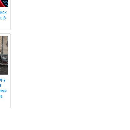
лиск
сіб
ару
в
вами
на