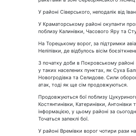
У районі Сіверського, неподалік від Іва
У Краматорському районі окупанти пров
поблизу Калинівки, Часового Яру та Сту
На Торецькому ворог, за підтримки авіа
Неліпівки, де відбулось вісім боєзіткнен
З початку доби в Покровському районі о
у таких населених пунктах, як Суха Бал
Новогродівка та Селидове. Сили оборо
атак, тоді як ще сім продовжуються.
Продовжуються бої поблизу Цукуриного,
Костянтинівки, Катеринівки, Антонівки
інформацією, у цьому районі за сьогодні
Точаться запеклі бої.
У районі Времівки ворог чотири рази н