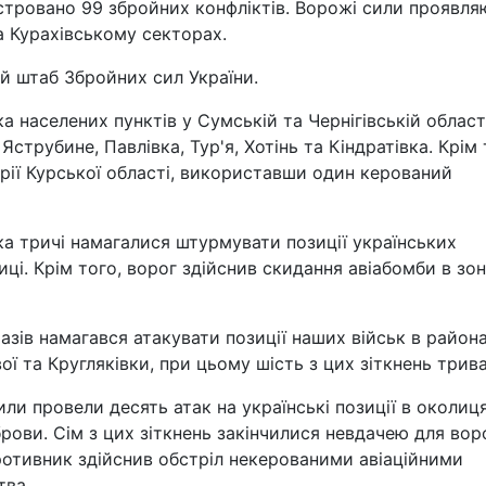
єстровано 99 збройних конфліктів. Ворожі сили проявля
а Курахівському секторах.
 штаб Збройних сил України.
а населених пунктів у Сумській та Чернігівській област
Яструбине, Павлівка, Тур'я, Хотінь та Кіндратівка. Крім 
орії Курської області, використавши один керований
ка тричі намагалися штурмувати позиції українських
ці. Крім того, ворог здійснив скидання авіабомби в зон
азів намагався атакувати позиції наших військ в район
ої та Кругляківки, при цьому шість з цих зіткнень трив
ли провели десять атак на українські позиції в околиц
брови. Сім з цих зіткнень закінчилися невдачею для вор
ротивник здійснив обстріл некерованими авіаційними
тва.