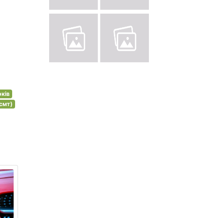
ків
(смт)