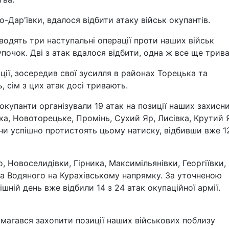
но-Дар'ївки, вдалося відбити атаку військ окупантів.
одять три наступальні операції проти наших військ
почок. Дві з атак вдалося відбити, одна ж все ще трива
ції, зосередив свої зусилля в районах Торецька та
ь, сім з цих атак досі тривають.
купанти організували 19 атак на позиції наших захисни
ка, Новоторецьке, Промінь, Сухий Яр, Лисівка, Крутий 
ни успішно протистоять цьому натиску, відбивши вже 1
 Новоселидівки, Гірника, Максимільянівки, Георгіївки,
 та Водяного на Курахівському напрямку. За уточненою
шній день вже відбили 14 з 24 атак окупаційної армії.
амагався захопити позиції наших військових поблизу