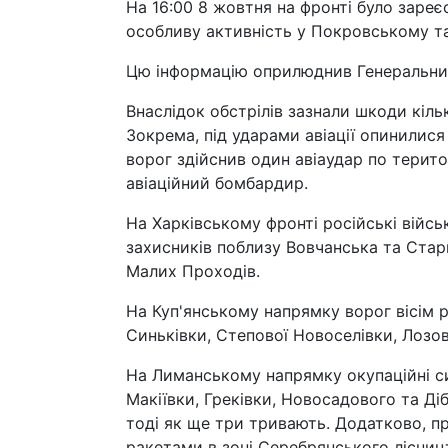
На 16:00 8 жовтня на фронті було заре
особливу активність у Покровському т
Цю інформацію оприлюднив Генеральний
Внаслідок обстрілів зазнали шкоди кільк
Зокрема, під ударами авіації опинилися 
ворог здійснив один авіаудар по терит
авіаційний бомбардир.
На Харківському фронті російські війсь
захисників поблизу Вовчанська та Стари
Малих Проходів.
На Куп'янському напрямку ворог вісім р
Синьківки, Степової Новоселівки, Лозов
На Лиманському напрямку окупаційні си
Макіївки, Греківки, Новосадового та Ді
тоді як ще три тривають. Додатково, п
ракетами в зоні Серебрянського лісниц