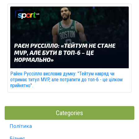
Райен Руссілло висловив думку: "Тейтум навряд чи
отримає титул MVP, але потрапити до топ-6 - це цілком
прийнятно".
Categories
Політика
Бізнес