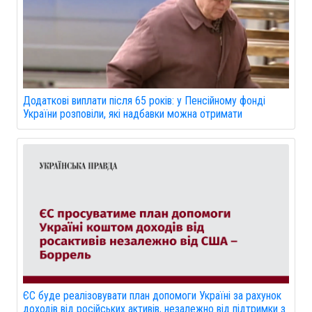
Додаткові виплати після 65 років: у Пенсійному фонді
України розповіли, які надбавки можна отримати
ЄС буде реалізовувати план допомоги Україні за рахунок
доходів від російських активів, незалежно від підтримки з