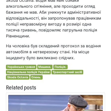
Skoda Octavia. Водій мав явні ознаки
алкогольного сп'яніння, але проходити огляд
бажання не мав. Аби уникнути адміністративної
відповідальності, він запропонував працівникам
поліції неправомірну вигоду в розмірі одна
тисяча гривень, повідомляє патрульна поліція
Рівненщини.
На чоловіка був складений протокол за водіння
автомобіля в нетверезому стані. На місце
інциденту було викликано слідчих.
Українська гривня
Машина.
Поліція.
Національна поліція України
Транспортний засіб
Skoda Octavia
Олень.
Related posts